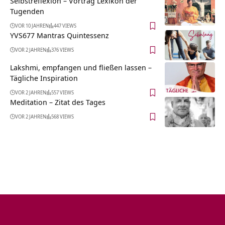
Selbstreflexion – Vortrag Lexikon der
Tugenden
VOR 10 JAHREN
447 VIEWS
YVS677 Mantras Quintessenz
VOR 2 JAHREN
376 VIEWS
Lakshmi, empfangen und fließen lassen –
Tägliche Inspiration
VOR 2 JAHREN
557 VIEWS
Meditation – Zitat des Tages
VOR 2 JAHREN
568 VIEWS