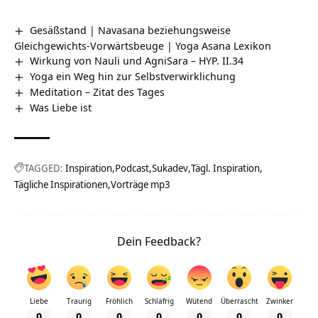
Gesäßstand | Navasana beziehungsweise
Gleichgewichts-Vorwärtsbeuge | Yoga Asana Lexikon
Wirkung von Nauli und AgniSara – HYP. II.34
Yoga ein Weg hin zur Selbstverwirklichung
Meditation – Zitat des Tages
Was Liebe ist
TAGGED:
Inspiration
Podcast
Sukadev
Tägl. Inspiration
Tägliche Inspirationen
Vorträge mp3
Dein Feedback?
Liebe
Traurig
Fröhlich
Schläfrig
Wütend
Überrascht
Zwinker
0
0
0
0
0
0
0