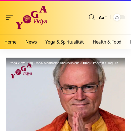
Aa
Größenänderun
Home
News
Yoga & Spiritualität
Health & Food
Yoga Vidya Blog - Yoga, Meditation und Ayurveda
>
Blog
>
Podcast
>
Tägl. Inspiration