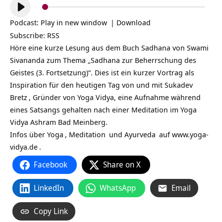
Audio-
Player
Podcast:
Play in new window
|
Download
Subscribe:
RSS
Höre eine kurze Lesung aus dem Buch Sadhana von Swami
Sivananda zum Thema „Sadhana zur Beherrschung des
Geistes (3. Fortsetzung)“. Dies ist ein kurzer Vortrag als
Inspiration für den heutigen Tag von und mit
Sukadev
Bretz
, Gründer von Yoga Vidya, eine Aufnahme während
eines Satsangs gehalten nach einer Meditation im Yoga
Vidya Ashram Bad Meinberg.
Infos über
Yoga
,
Meditation
und
Ayurveda
auf
www.yoga-
vidya.de
.
Facebook
Share on X
LinkedIn
WhatsApp
Email
Copy Link