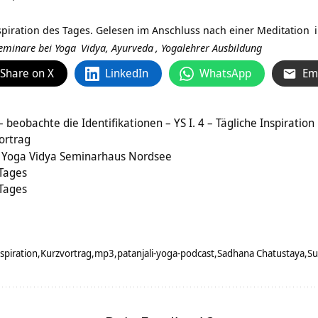
spiration des Tages. Gelesen im Anschluss nach einer
Meditation
 Seminare bei
Yoga
Vidya,
Ayurveda
,
Yogalehrer Ausbildung
Share on X
LinkedIn
WhatsApp
Em
 – beobachte die Identifikationen – YS I. 4 – Tägliche Inspiration
Vortrag
m Yoga Vidya Seminarhaus Nordsee
 Tages
 Tages
spiration
Kurzvortrag
mp3
patanjali-yoga-podcast
Sadhana Chatustaya
Su