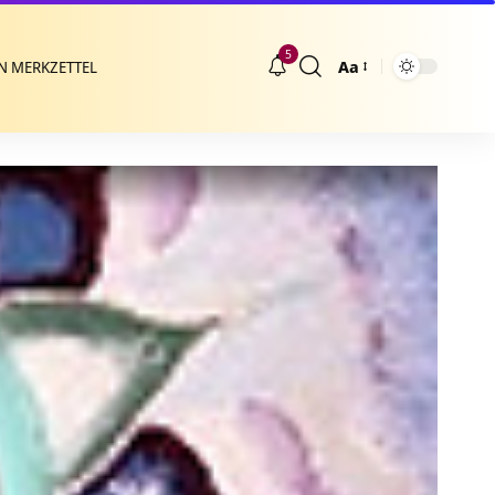
5
Aa
N MERKZETTEL
Größenänderung