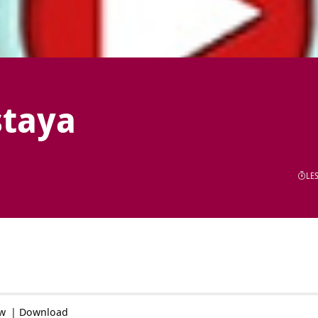
staya
LES
ow
|
Download