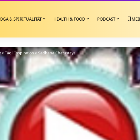
OGA & SPIRITUALITÄT
HEALTH & FOOD
PODCAST
MEI
t
>
Tägl. Inspiration
>
Sadhana Chatustaya