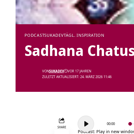
PODCAST
SUKADEV
TÄGL. INSPIRATION
Sadhana Chatu
VON
SUKADEV
VOR 17 JAHREN
ZULETZT AKTUALISIERT: 24. MÄRZ 2026 11:46
Audio-
00:00
Player
SHARE
Podcast:
Play in new wind