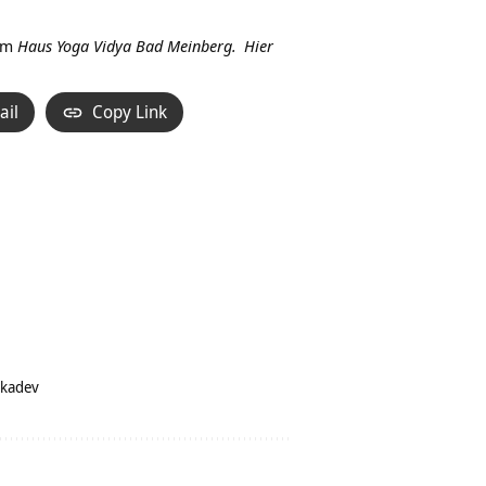
Hoch/Runter
benutzen,
im
Haus Yoga Vidya Bad Meinberg.
Hier
um
die
ail
Copy Link
Lautstärke
zu
regeln.
kadev