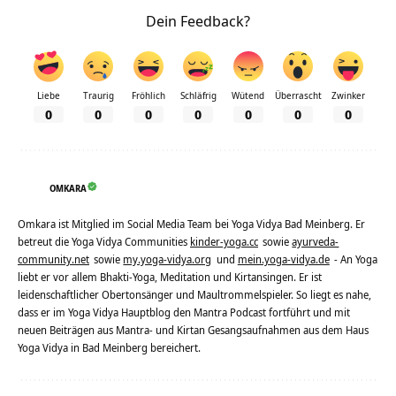
Dein Feedback?
Liebe
Traurig
Fröhlich
Schläfrig
Wütend
Überrascht
Zwinker
0
0
0
0
0
0
0
OMKARA
Omkara ist Mitglied im Social Media Team bei Yoga Vidya Bad Meinberg. Er
betreut die Yoga Vidya Communities
kinder-yoga.cc
sowie
ayurveda-
community.net
sowie
my.yoga-vidya.org
und
mein.yoga-vidya.de
- An Yoga
liebt er vor allem Bhakti-Yoga, Meditation und Kirtansingen. Er ist
leidenschaftlicher Obertonsänger und Maultrommelspieler. So liegt es nahe,
dass er im Yoga Vidya Hauptblog den Mantra Podcast fortführt und mit
neuen Beiträgen aus Mantra- und Kirtan Gesangsaufnahmen aus dem Haus
Yoga Vidya in Bad Meinberg bereichert.