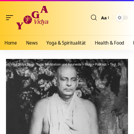
Aa
Größenänderun
Home
News
Yoga & Spiritualität
Health & Food
Yoga Vidya Blog - Yoga, Meditation und Ayurveda
>
Blog
>
Podcast
>
Tägl. Inspiration