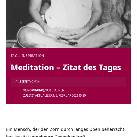
TÄGL. INSPIRATION
Meditation – Zitat des Tages
LESEZEIT: 0 MIN
VON
OMKARA
VOR 3 JAHREN
ZULETZT AKTUALISIERT: 3. FEBRUAR 2023 15:20
Ein Mensch, der den Zorn durch langes Üben beherrscht
hat, besitzt ungeheure Gedankenkraft.