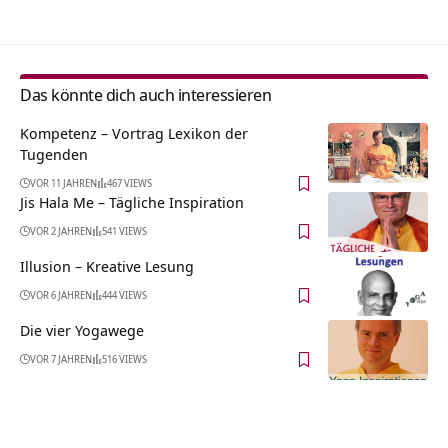
Das könnte dich auch interessieren
Kompetenz – Vortrag Lexikon der
Tugenden
VOR 11 JAHREN
467 VIEWS
Jis Hala Me – Tägliche Inspiration
VOR 2 JAHREN
541 VIEWS
Illusion – Kreative Lesung
VOR 6 JAHREN
444 VIEWS
Die vier Yogawege
VOR 7 JAHREN
516 VIEWS