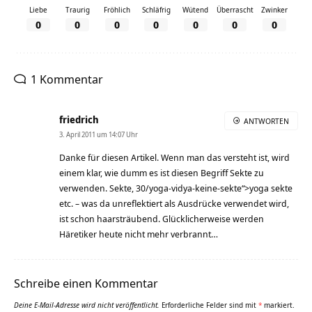
Liebe
Traurig
Fröhlich
Schläfrig
Wütend
Überrascht
Zwinker
0
0
0
0
0
0
0
1 Kommentar
friedrich
ANTWORTEN
3. April 2011 um 14:07 Uhr
Danke für diesen Artikel. Wenn man das versteht ist, wird
einem klar, wie dumm es ist diesen Begriff Sekte zu
verwenden. Sekte, 30/yoga-vidya-keine-sekte“>yoga sekte
etc. – was da unreflektiert als Ausdrücke verwendet wird,
ist schon haarsträubend. Glücklicherweise werden
Häretiker heute nicht mehr verbrannt…
Schreibe einen Kommentar
Deine E-Mail-Adresse wird nicht veröffentlicht.
Erforderliche Felder sind mit
*
markiert.