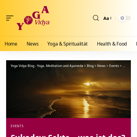
Aa
Größenänderun
Home
News
Yoga & Spiritualität
Health & Food
Yoga Vidya Blog - Yoga, Meditation und Ayurveda
>
Blog
>
News
>
Events
>
Sukadev: 
EVENTS