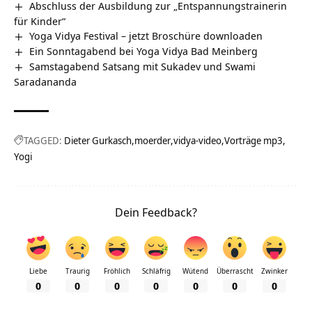
Abschluss der Ausbildung zur „Entspannungstrainerin
für Kinder“
Yoga Vidya Festival – jetzt Broschüre downloaden
Ein Sonntagabend bei Yoga Vidya Bad Meinberg
Samstagabend Satsang mit Sukadev und Swami
Saradananda
TAGGED:
Dieter Gurkasch
moerder
vidya-video
Vorträge mp3
Yogi
Dein Feedback?
Liebe
Traurig
Fröhlich
Schläfrig
Wütend
Überrascht
Zwinker
0
0
0
0
0
0
0