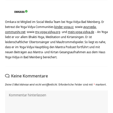
OMKARA
Omkara ist Mitglied im Social Media Team bei Yoga Vidya Bad Meinberg. Er
betreut die Yoga Vidya Communities
kinder-yoga.cc
sowie
ayurveda-
community.net
sowie
my.yoga-vidya.org
und
mein.yoga-vidya.de
- An Yoga
liebt er vor allem Bhakti-Yoga, Meditation und Kirtansingen. Er ist
leidenschaftlicher Obertonsänger und Maultrommelspieler. So liegt es nahe,
dass er im Yoga Vidya Hauptblog den Mantra Podcast fortführt und mit
neuen Beiträgen aus Mantra- und Kirtan Gesangsaufnahmen aus dem Haus
Yoga Vidya in Bad Meinberg bereichert.
Keine Kommentare
Deine E-Mail-Adresse wird nicht veröffentlicht.
Erforderliche Felder sind mit
*
markiert.