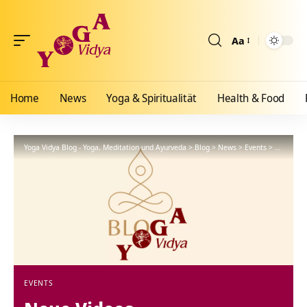
Aa
Größenänderun
Home
News
Yoga & Spiritualität
Health & Food
Yoga Vidya Blog - Yoga, Meditation und Ayurveda
>
Blog
>
News
>
Events
>
Neue Vid
EVENTS