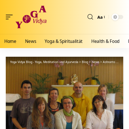
Aa
Größenänderun
Home
News
Yoga & Spiritualität
Health & Food
Yoga Vidya Blog - Yoga, Meditation und Ayurveda
>
Blog
>
News
>
Ashrams
>
Bad Me