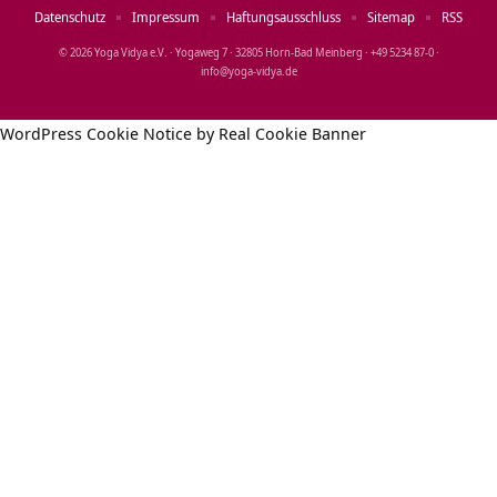
Datenschutz
Impressum
Haftungsausschluss
Sitemap
RSS
© 2026 Yoga Vidya e.V. · Yogaweg 7 · 32805 Horn‑Bad Meinberg · +49 5234 87‑0 ·
info@yoga‑vidya.de
WordPress Cookie Notice by Real Cookie Banner