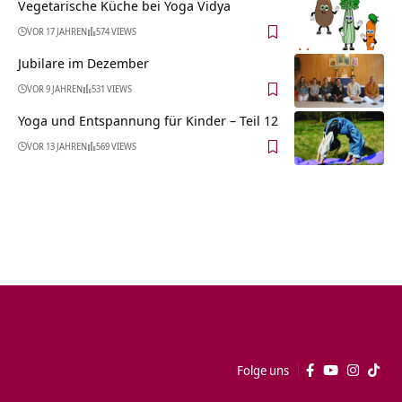
Vegetarische Küche bei Yoga Vidya
VOR 17 JAHREN
574 VIEWS
Jubilare im Dezember
VOR 9 JAHREN
531 VIEWS
Yoga und Entspannung für Kinder – Teil 12
VOR 13 JAHREN
569 VIEWS
Folge uns