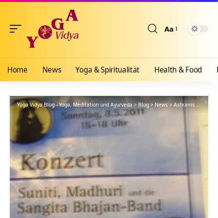
Aa
Größenänderun
Home
News
Yoga & Spiritualität
Health & Food
Yoga Vidya Blog - Yoga, Meditation und Ayurveda
>
Blog
>
News
>
Ashrams
>
Bad Me