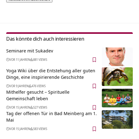
Alternative:
Das könnte dich auch interessieren
Seminare mit Sukadev
VOR 11 JAHREN
881 VIEWS
Yoga Wiki über die Entstehung aller guten
Dinge, eine inspirierende Geschichte
VOR 9 JAHREN
476 VIEWS
Mithelfer gesucht – Spirituelle
Gemeinschaft leben
VOR 15 JAHREN
527 VIEWS
Tag der offenen Tür in Bad Meinberg am 1.
Mai
VOR 15 JAHREN
583 VIEWS