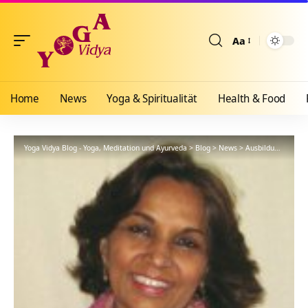
Aa
Größenänderun
Home
News
Yoga & Spiritualität
Health & Food
Yoga Vidya Blog - Yoga, Meditation und Ayurveda
>
Blog
>
News
>
Ausbildungen
>
Dr