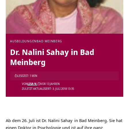
AUSBILDUNGEN
BAD MEINBERG
Dr. Nalini Sahay in Bad
Meinberg
LESEZEIT: 1 MIN
VON
LISA N.
VOR 13 JAHREN
ZULETZT AKTUALISIERT: 3. JULI 2018 13:35
Ab dem 26. Juli ist
Dr. Nalini Sahay
in Bad Meinberg. Sie hat
einen Doktor in Psychologie und ist auf ihre ganz