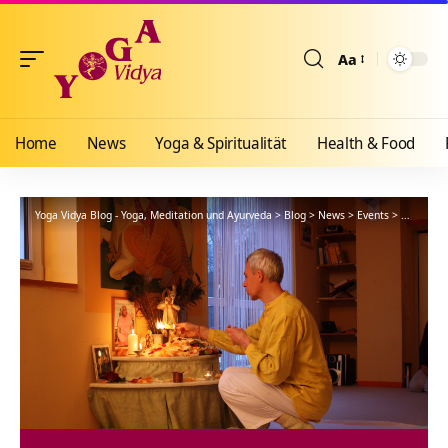
Aa
Größenänderun
Home
News
Yoga & Spiritualität
Health & Food
Yoga Vidya Blog - Yoga, Meditation und Ayurveda
>
Blog
>
News
>
Events
>
Krishna 