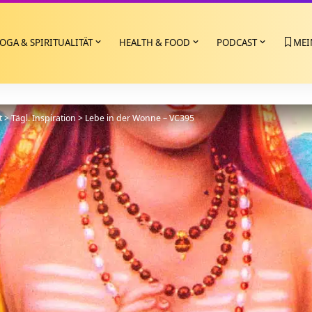
OGA & SPIRITUALITÄT
HEALTH & FOOD
PODCAST
MEI
t
>
Tägl. Inspiration
>
Lebe in der Wonne – VC395