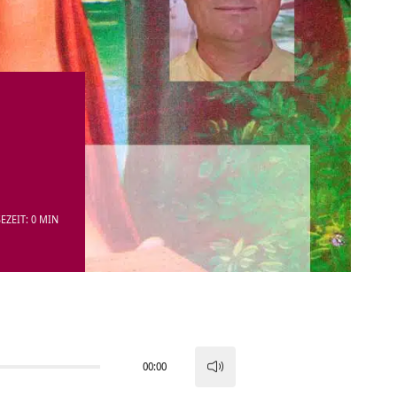
EZEIT: 0 MIN
00:00
Pfeiltasten