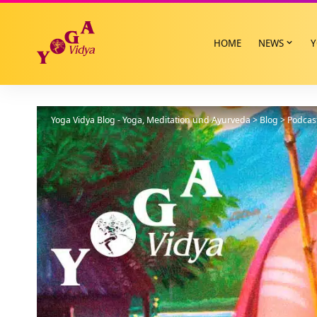
HOME
NEWS
Y
Yoga Vidya Blog - Yoga, Meditation und Ayurveda
>
Blog
>
Podcas