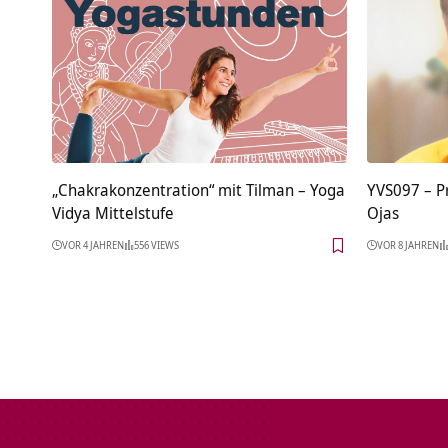
„Chakrakonzentration“ mit Tilman – Yoga
YVS097 – P
Vidya Mittelstufe
Ojas
VOR 4 JAHREN
556 VIEWS
VOR 8 JAHREN