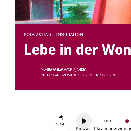
PODCAST
TÄGL. INSPIRATION
Lebe in der Won
VON
RAFAELA
VOR 7 JAHREN
ZULETZT AKTUALISIERT: 9. DEZEMBER 2018 15:39
Audio-
00:00
Player
SHARE
Podcast:
Play in new wind