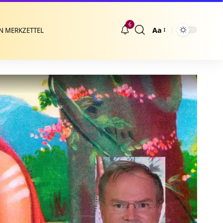
6
Aa
N MERKZETTEL
Größenänderung