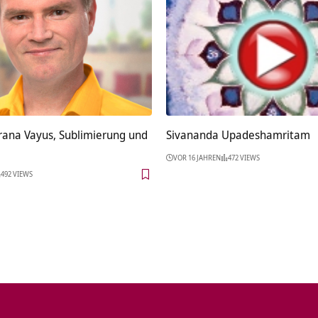
rana Vayus, Sublimierung und
Sivananda Upadeshamritam
VOR 16 JAHREN
472 VIEWS
492 VIEWS