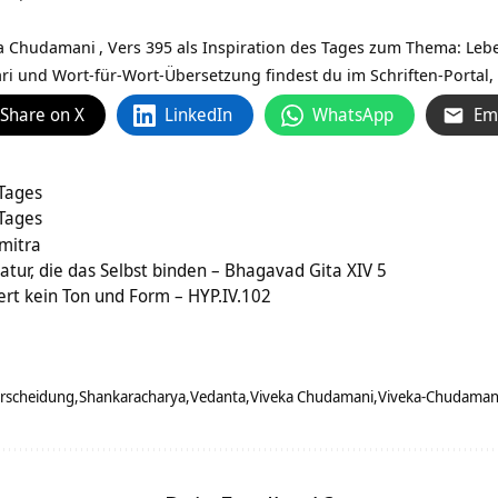
a Chudamani
, Vers 395 als Inspiration des Tages zum Thema: Leb
ri und Wort-für-Wort-Übersetzung findest du im Schriften-Portal, 
Share on X
LinkedIn
WhatsApp
Em
 Tages
 Tages
mitra
atur, die das Selbst binden – Bhagavad Gita XIV 5
ert kein Ton und Form – HYP.IV.102
erscheidung
Shankaracharya
Vedanta
Viveka Chudamani
Viveka-Chudaman