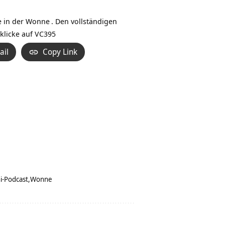
Hoch/Runter
benutzen,
e in der
Wonne
. Den vollständigen
um
klicke auf
VC395
die
ail
Copy Link
Lautstärke
zu
regeln.
i-Podcast
Wonne