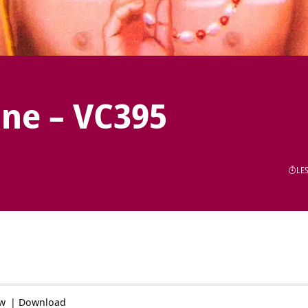
ne – VC395
LES
ow
|
Download