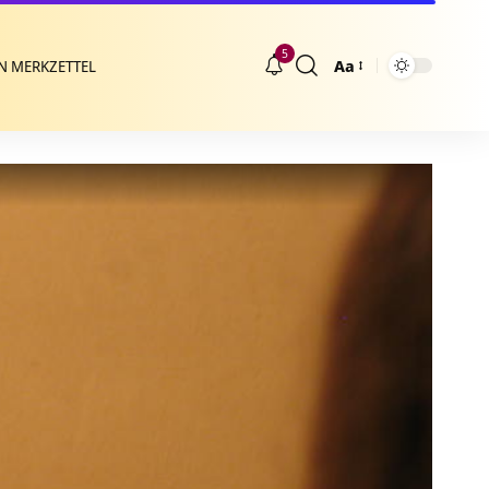
5
Aa
N MERKZETTEL
Größenänderung