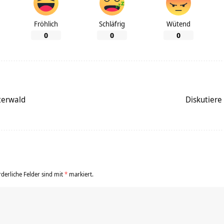
Fröhlich
Schläfrig
Wütend
0
0
0
terwald
Diskutier
rderliche Felder sind mit
*
markiert.