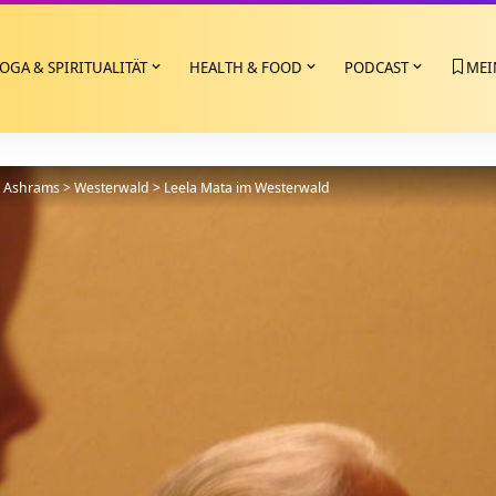
OGA & SPIRITUALITÄT
HEALTH & FOOD
PODCAST
MEI
>
Ashrams
>
Westerwald
>
Leela Mata im Westerwald