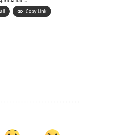
iritualität …
ail
Copy Link