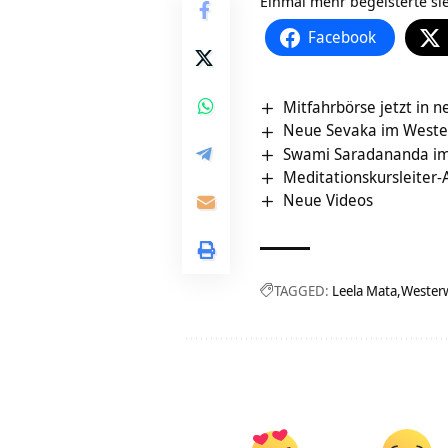
Einmal mehr begeisterte si
Facebook
Mitfahrbörse jetzt in 
Neue Sevaka im Weste
Swami Saradananda i
Meditationskursleiter
Neue Videos
TAGGED:
Leela Mata
Wester