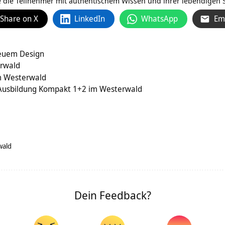
e die Teilnehmer mit authentischem Wissen und ihrer lebendigen Sp
Share on X
LinkedIn
WhatsApp
Em
neuem Design
rwald
m Westerwald
-Ausbildung Kompakt 1+2 im Westerwald
wald
Dein Feedback?