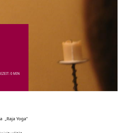
EZEIT: 0 MIN
 „Raja Yoga“