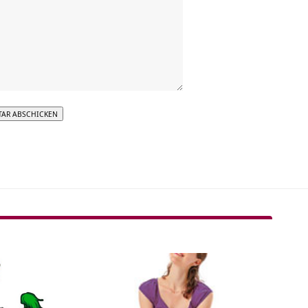
tive: