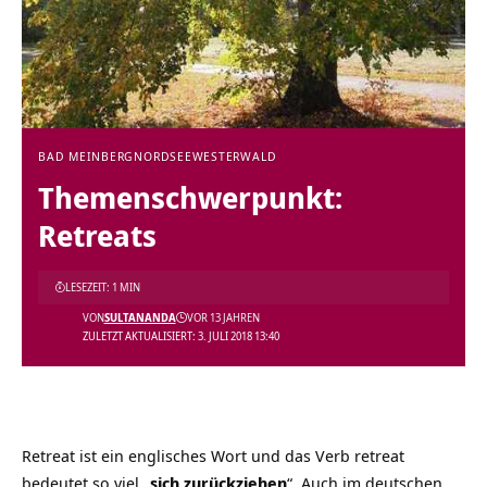
BAD MEINBERG
NORDSEE
WESTERWALD
Themenschwerpunkt:
Retreats
LESEZEIT: 1 MIN
VON
SULTANANDA
VOR 13 JAHREN
ZULETZT AKTUALISIERT: 3. JULI 2018 13:40
Retreat ist ein englisches Wort und das Verb retreat
bedeutet so viel „
sich zurückziehen
“. Auch im deutschen