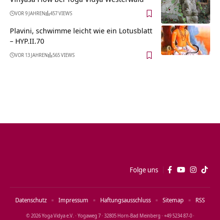
VOR 9 JAHREN
457 VIEWS
Plavini, schwimme leicht wie ein Lotusblatt
– HYP.II.70
VOR 13 JAHREN
565 VIEWS
Folge uns
Datenschutz
Impressum
Haftungsausschluss
Sitemap
RSS
© 2026 Yoga Vidya e.V. · Yogaweg 7 · 32805 Horn‑Bad Meinberg · +49 5234 87‑0 ·