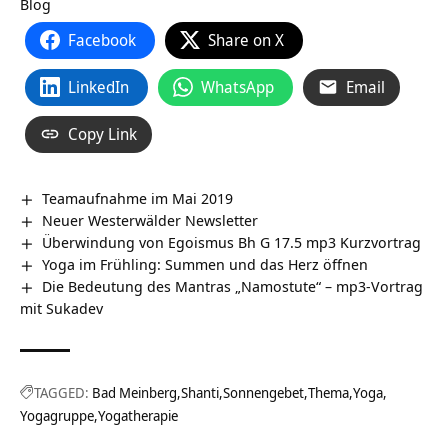
Blog
Facebook
Share on X
LinkedIn
WhatsApp
Email
Copy Link
Teamaufnahme im Mai 2019
Neuer Westerwälder Newsletter
Überwindung von Egoismus Bh G 17.5 mp3 Kurzvortrag
Yoga im Frühling: Summen und das Herz öffnen
Die Bedeutung des Mantras „Namostute“ – mp3-Vortrag
mit Sukadev
TAGGED:
Bad Meinberg
Shanti
Sonnengebet
Thema
Yoga
Yogagruppe
Yogatherapie