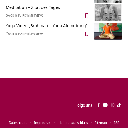
Meditation – Zitat des Tages
VOR 16 JAHREN
489 VIEWS
Yoga Video „Brahmari – Yoga Atemübung“
VOR 16 JAHREN
499 VIEWS
Folge uns
Datenschutz
Impressum
Haftungsausschluss
Sitemap
RSS