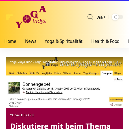
Aa
Größenänderun
Home
News
Yoga & Spiritualität
Health & Food
Yoga Vidya Blog - Yoga, Meditation und Ayurveda
>
Blog
>
Health & Food
>
Yogathera
YOGATHERAPIE
Diskutiere mit beim Thema