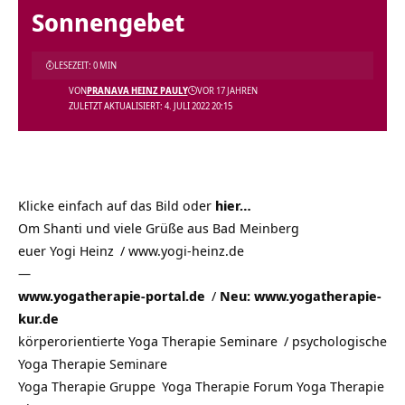
Sonnengebet
LESEZEIT: 0 MIN
VON
PRANAVA HEINZ PAULY
VOR 17 JAHREN
ZULETZT AKTUALISIERT: 4. JULI 2022 20:15
Klicke einfach auf das Bild oder
hier…
Om Shanti und viele Grüße aus
Bad Meinberg
euer
Yogi Heinz
/ www.yogi-heinz.de
—
www.yogatherapie-portal.de
/
Neu: www.yogatherapie-
kur.de
körperorientierte Yoga Therapie Seminare
/
psychologische
Yoga Therapie Seminare
Yoga Therapie Gruppe
Yoga Therapie Forum
Yoga Therapie