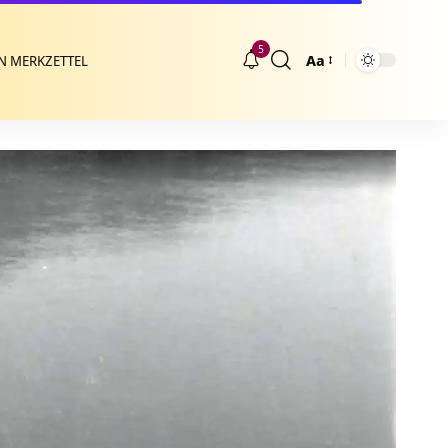
5
Aa
N MERKZETTEL
Größenänderung