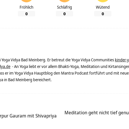
Fröhlich
Schläfrig
Wütend
0
0
0
ei Yoga Vidya Bad Meinberg. Er betreut die Yoga Vidya Communities
kinder-
dya.de
- An Yoga liebt er vor allem Bhakti-Yoga, Meditation und Kirtansingen
dass er im Yoga Vidya Hauptblog den Mantra Podcast fortführt und mit neue
 in Bad Meinberg bereichert.
Meditation geht nicht tief genu
arpur Gauram mit Shivapriya