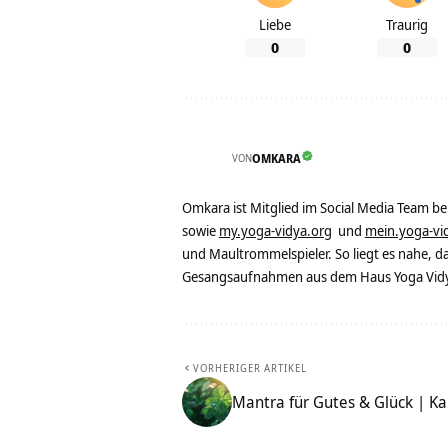
Liebe
Traurig
0
0
VON
OMKARA
Omkara ist Mitglied im Social Media Team b
sowie
my.yoga-vidya.org
und
mein.yoga-vi
und Maultrommelspieler. So liegt es nahe, 
Gesangsaufnahmen aus dem Haus Yoga Vidya
VORHERIGER ARTIKEL
Mantra für Gutes & Glück | K