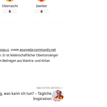
Überrascht
Zwinker
0
0
yoga.cc
sowie
ayurveda-community.net
. Er ist leidenschaftlicher Obertonsänger
n Beiträgen aus Mantra- und Kirtan
NÄCHSTER ARTIKEL
g, was kann ich tun? – Tägliche
Inspiration