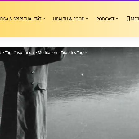
OGA & SPIRITUALITÄT
HEALTH & FOOD
PODCAST
MEI
t
>
Tägl. Inspiration
>
Meditation – Zitat des Tages