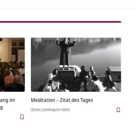
ang im
Meditation – Zitat des Tages
rg
VOR 2 JAHREN
541 VIEWS