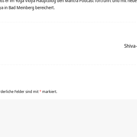
dass er im Yoga Vidya Hauptblog den Mantra Podcast fortführt und mit neue
 in Bad Meinberg bereichert.
Shiva
rderliche Felder sind mit
*
markiert.