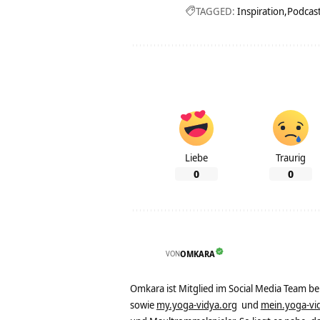
TAGGED:
Inspiration
Podcas
Liebe
Traurig
0
0
VON
OMKARA
Omkara ist Mitglied im Social Media Team b
sowie
my.yoga-vidya.org
und
mein.yoga-vi