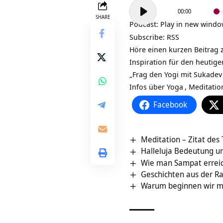
Audio-
00:00
Player
SHARE
Podcast:
Play in new wind
Subscribe:
RSS
Höre einen kurzen Beitrag z
Inspiration für den heutig
„Frag den Yogi mit Sukadev 
Infos über
Yoga
,
Meditatio
Facebook
Meditation – Zitat des
Halleluja Bedeutung u
Wie man Sampat errei
Geschichten aus der 
Warum beginnen wir mit