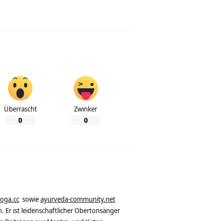
Überrascht
Zwinker
0
0
yoga.cc
sowie
ayurveda-community.net
. Er ist leidenschaftlicher Obertonsänger