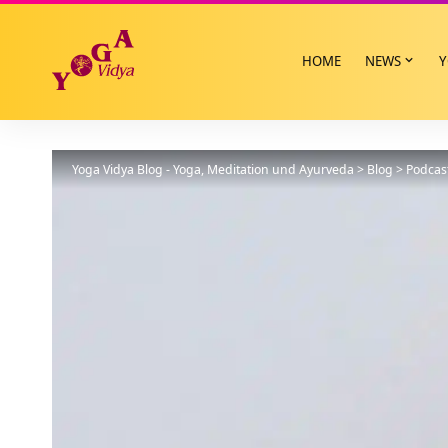
HOME
NEWS
Y
Yoga Vidya Blog - Yoga, Meditation und Ayurveda
>
Blog
>
Podcas