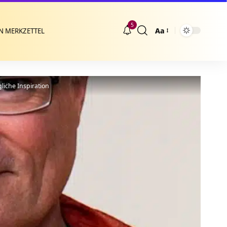
5
Aa
N MERKZETTEL
Größenänderung
liche Inspiration