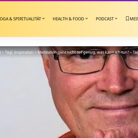
OGA & SPIRITUALITÄT
HEALTH & FOOD
PODCAST
MEI
t
>
Tägl. Inspiration
>
Meditation geht nicht tief genug, was kann ich tun? – Täg