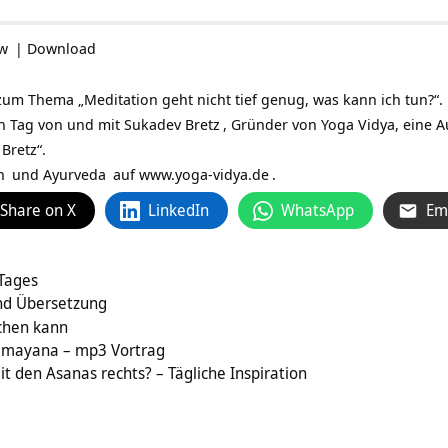
ow
|
Download
um Thema „Meditation geht nicht tief genug, was kann ich tun?“. D
en Tag von und mit
Sukadev Bretz
, Gründer von Yoga Vidya, eine 
Bretz“.
n
und
Ayurveda
auf
www.yoga-vidya.de
.
Share on X
LinkedIn
WhatsApp
Em
 Tages
nd Übersetzung
chen kann
Ramayana – mp3 Vortrag
 den Asanas rechts? – Tägliche Inspiration