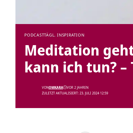
PODCAST
TÄGL. INSPIRATION
Meditation geht
kann ich tun? – 
VON
OMKARA
VOR 2 JAHREN
ZULETZT AKTUALISIERT: 23. JULI 2024 12:59