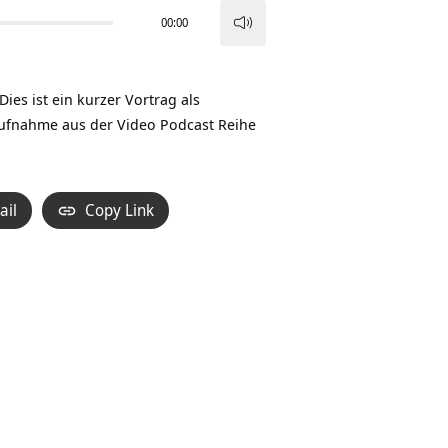
00:00
Pfeiltasten
Hoch/Runter
benutzen,
ies ist ein kurzer Vortrag als
um
Aufnahme aus der Video Podcast Reihe
die
Lautstärke
zu
ail
Copy Link
regeln.