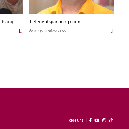
Satsang
Tiefenentspannung üben
VOR 9 JAHREN
458 VIEWS
Folge uns