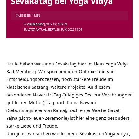
Sevakatag bei Yoga Vidya
LESEZEIT: 1 MIN
VON
SUKADEV
VOR 18 JAHREN
ZULETZT AKTUALISIERT: 28. JUNI 2022 19:34
Heute haben wir einen Sevakatag hier im Haus Yoga Vidya
Bad Meinberg. Wir sprechen über Optimierung von
Entscheidungsprozessen, noch stärkere Freude im
klassischen Satsang, weitere Projekte. An diesem
besonderen Navaratri-Tag (9-tägiges Fest zur Verehrungder
göttlichen Mutter), Tag nach Rama Navami
(Geburtstagsfeier von Rama), nach einer Woche Gayatri
Yajna (Licht-Feuer-Zeremonie) ist hier eine ganz besonders
starke Liebe und Freude.
Übrigens, wir suchen wieder neue Sevakas bei
Yoga Vidya
,