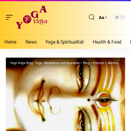
Aa
Größenänderun
Home
News
Yoga & Spiritualität
Health & Food
Yoga Vidya Blog - Yoga, Meditation und Ayurveda
>
Blog
>
Podcast
>
Mantra
>
Om Na