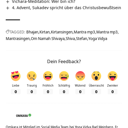
Vichara-Meditation: Wer bin ich?
4. Advent, Sukadev spricht über das Christusbewußtsein
TAGGED:
Bhajan
Kirtan
Kirtansingen
Mantra mp3
Mantra mp3
Mantrasingen
Om Namah Shivaya
Shiva
Stefan
Yoga Vidya
Dein Feedback?
Liebe
Traurig
Fröhlich
Schläfrig
Wütend
Überrascht
Zwinker
0
0
0
0
0
0
0
OMKARA
Omkara ist Mitglied im Social Media Team bei Yoga Vidya Bad Meinberg. Er