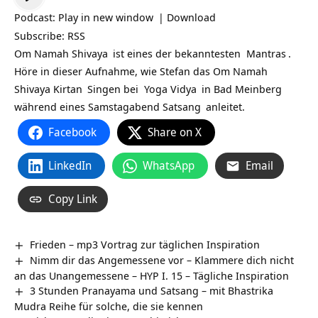
Player
Podcast:
Play in new window
|
Download
Subscribe:
RSS
Om Namah Shivaya
ist eines der bekanntesten
Mantras
.
Höre in dieser Aufnahme, wie Stefan das Om Namah
Shivaya
Kirtan
Singen bei
Yoga Vidya
in Bad Meinberg
während eines Samstagabend
Satsang
anleitet.
Facebook
Share on X
LinkedIn
WhatsApp
Email
Copy Link
Frieden – mp3 Vortrag zur täglichen Inspiration
Nimm dir das Angemessene vor – Klammere dich nicht
an das Unangemessene – HYP I. 15 – Tägliche Inspiration
3 Stunden Pranayama und Satsang – mit Bhastrika
Mudra Reihe für solche, die sie kennen