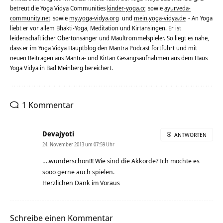
betreut die Yoga Vidya Communities
kinder-yoga.cc
sowie
ayurveda-
community.net
sowie
my.yoga-vidya.org
und
mein.yoga-vidya.de
- An Yoga
liebt er vor allem Bhakti-Yoga, Meditation und Kirtansingen. Er ist
leidenschaftlicher Obertonsänger und Maultrommelspieler. So liegt es nahe,
dass er im Yoga Vidya Hauptblog den Mantra Podcast fortführt und mit
neuen Beiträgen aus Mantra- und Kirtan Gesangsaufnahmen aus dem Haus
Yoga Vidya in Bad Meinberg bereichert.
1 Kommentar
Devajyoti
ANTWORTEN
24. November 2013 um 07:59 Uhr
….wunderschön!!! Wie sind die Akkorde? Ich möchte es
sooo gerne auch spielen.
Herzlichen Dank im Voraus
Schreibe einen Kommentar