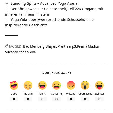
Standing Splits – Advanced Yoga Asana
Der Königsweg zur Gelassenheit, Teil 226 Umgang mit
innerer Familienministerin
Yoga Wiki über zwei sprechende Schüsseln, eine
inspirierende Geschichte
TAGGED:
Bad Meinberg
Bhajan
Mantra mp3
Prema Mudita
Sukadev
Yoga Vidya
Dein Feedback?
Liebe
Traurig
Fröhlich
Schläfrig
Wütend
Überrascht
Zwinker
0
0
0
0
0
0
0