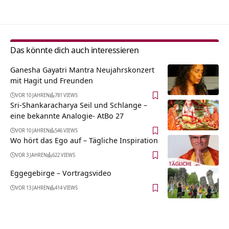
Das könnte dich auch interessieren
Ganesha Gayatri Mantra Neujahrskonzert
mit Hagit und Freunden
VOR 10 JAHREN
781 VIEWS
Sri-Shankaracharya Seil und Schlange –
eine bekannte Analogie- AtBo 27
VOR 10 JAHREN
546 VIEWS
Wo hört das Ego auf – Tägliche Inspiration
VOR 3 JAHREN
622 VIEWS
Eggegebirge‏‎ – Vortragsvideo
VOR 13 JAHREN
414 VIEWS