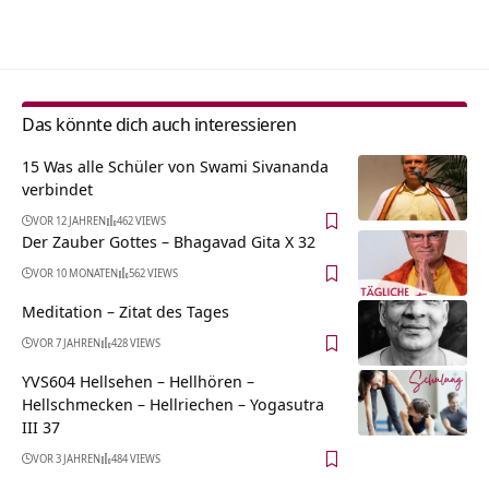
Alternative:
Das könnte dich auch interessieren
15 Was alle Schüler von Swami Sivananda
verbindet
VOR 12 JAHREN
462 VIEWS
Der Zauber Gottes – Bhagavad Gita X 32
VOR 10 MONATEN
562 VIEWS
Meditation – Zitat des Tages
VOR 7 JAHREN
428 VIEWS
YVS604 Hellsehen – Hellhören –
Hellschmecken – Hellriechen – Yogasutra
III 37
VOR 3 JAHREN
484 VIEWS