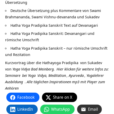
Übersetzung
Deutsche Übersetzung plus Kommentare von Swami
Brahmananda, Swami Vishnu-devananda und Sukadev
Hatha Yoga Pradipika Sanskrit Text auf Devanagari
Hatha Yoga Pradipika Sanskrit: Devanangari und
römische Umschrift
Hatha Yoga Pradipika Sanskrit – nur römische Umschrift
und Rezitation
Kurzvortrag über die
Hathayoga Pradipika
von
Sukadev
von
Yoga Vidya Bad Meinberg.
Hier klicken für weitere Infos zu:
Seminare
bei
Yoga
Vidya,
Meditation
,
Ayurveda
,
Yogalehrer
Ausbildung
.
Alle täglichen Inspirationen mp3 mit Player zum
Anhören
Facebook
Share on X
LinkedIn
WhatsApp
Email