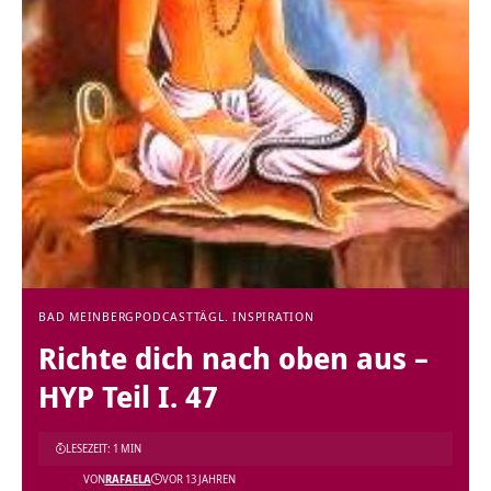
BAD MEINBERG
PODCAST
TÄGL. INSPIRATION
Richte dich nach oben aus –
HYP Teil I. 47
LESEZEIT: 1 MIN
VON
RAFAELA
VOR 13 JAHREN