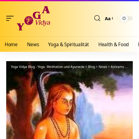
Aa
Größenänderun
Home
News
Yoga & Spiritualität
Health & Food
Yoga Vidya Blog - Yoga, Meditation und Ayurveda
>
Blog
>
News
>
Ashrams
>
Bad Me