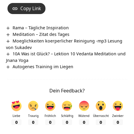
Copy Link
Rama – Tägliche Inspiration
Meditation – Zitat des Tages
Moeglichkeiten koerperlicher Reinigung -mp3 Lesung
von Sukadev
10A Was ist Glück? – Lektion 10 Vedanta Meditation und
Jnana Yoga
Autogenes Training im Liegen
Dein Feedback?
Liebe
Traurig
Fröhlich
Schläfrig
Wütend
Überrascht
Zwinker
0
0
0
0
0
0
0