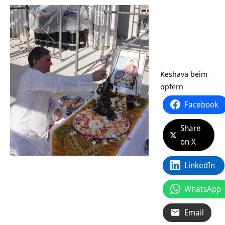
Keshava beim
opfern
Facebook
Share
on X
LinkedIn
WhatsApp
Email