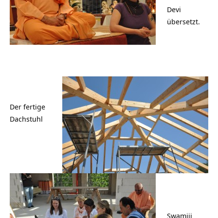
Devi
übersetzt.
Der fertige
Dachstuhl
Swamiji