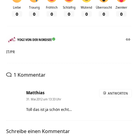
Liebe
Traurig
Fröhlich
Schläfrig
Wütend
Überrascht
Zwinker
0
0
0
0
0
0
0
YOGI VON DER NORDSEE
IT/PR
1 Kommentar
Matthias
ANTWORTEN
31. Mai 2012 um 13:33 Uhr
Toll das ist ja schön echt…
Schreibe einen Kommentar