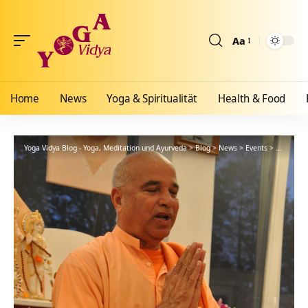
Aa
Größenänderun
Home
News
Yoga & Spiritualität
Health & Food
Yoga Vidya Blog - Yoga, Meditation und Ayurveda
>
Blog
>
News
>
Events
>
Richtfest