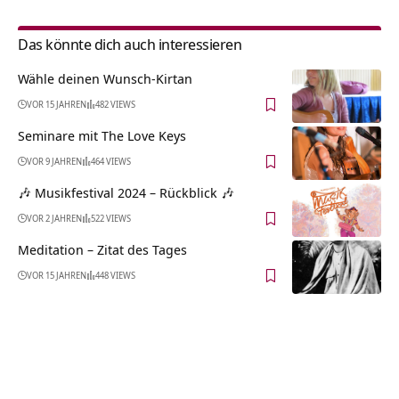
Das könnte dich auch interessieren
Wähle deinen Wunsch-Kirtan
VOR 15 JAHREN
482 VIEWS
Seminare mit The Love Keys
VOR 9 JAHREN
464 VIEWS
🎶 Musikfestival 2024 – Rückblick 🎶
VOR 2 JAHREN
522 VIEWS
Meditation – Zitat des Tages
VOR 15 JAHREN
448 VIEWS