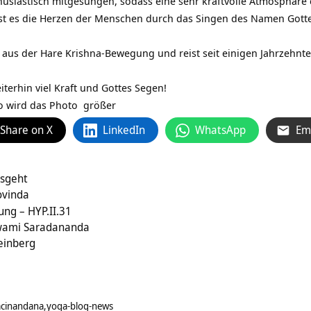
usiastisch mitgesungen, sodass eine sehr kraftvolle Atmosphäre 
ist es die Herzen der Menschen durch das Singen des Namen Gott
s der Hare Krishna-Bewegung und reist seit einigen Jahrzehnten
terhin viel Kraft und Gottes Segen!
to wird das Photo größer
Share on X
LinkedIn
WhatsApp
Em
usgeht
ovinda
ung – HYP.II.31
wami Saradananda
einberg
acinandana
yoga-blog-news