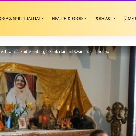
OGA & SPIRITUALITÄT
HEALTH & FOOD
PODCAST
MEI
>
Ashrams
>
Bad Meinberg
>
Sankirtan mit Swami Sacinandana