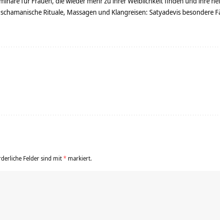
minare für Frauen, die wieder mehr zu ihrer Weiblichkeit finden und ihre h
 schamanische Rituale, Massagen und Klangreisen: Satyadevis besondere Fäh
rderliche Felder sind mit
*
markiert.