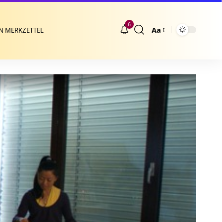
6
Aa
N MERKZETTEL
Größenänderung