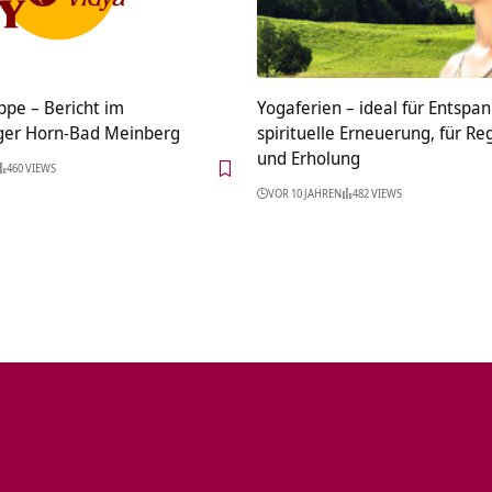
ippe – Bericht im
Yogaferien – ideal für Entspa
ger Horn-Bad Meinberg
spirituelle Erneuerung, für R
und Erholung
460 VIEWS
VOR 10 JAHREN
482 VIEWS