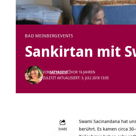
BAD MEINBERG
EVENTS
Sankirtan mit 
VON
SATYADEVI
VOR 16 JAHREN
ZULETZT AKTUALISIERT: 3. JULI 2018 13:05
Swami Sacinandana hat uns
berührt. Es kamen circa 30
SHARE