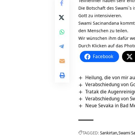
Teilnehmer haben sehr enth
Die Botschaft des Swami`s 
Gott zu intensivieren.
Swami Sacinandana kommt au
den Menschen zu teilen.
Wir wünschen ihm dafür wei
Durch Klicken auf das Pho
Facebook
Heilung, die von mir a
Verabschiedung von G
Tratak die Augenreinig
Verabschiedung von S
Neue Sevaka in Bad M
TAGGED:
Sankirtan
Swami S