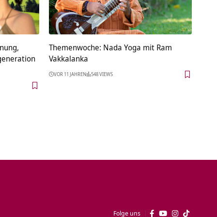
nnung,
Themenwoche: Nada Yoga mit Ram
egeneration
Vakkalanka
VOR 11 JAHREN
548 VIEWS
Folge uns