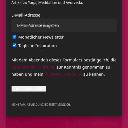
Artikel zu Yoga, Meditation und Ayurveda.
lassen und zu erholen. Eine feste Wand gibt uns Sicherheit
und Schutz. Achte auch darauf, dass du nicht zwischen Tür
E-Mail-Adresse
und Fenster liegst. Mit dem Rücken zur Tür lässt es sich
auch schlecht arbeiten und entspannen. Versuche die Tür
im Blickfeld zu haben.
Monatlicher Newsletter
Tägliche Inspiration
Mit dem Absenden dieses Formulars bestätige ich, die
Datenschutzerklärung
zur Kenntnis genommen zu
haben und mein
Widerspruchsrecht
zu kennen.
KEIN SPAM, ABMELDUNG JEDERZEIT MÖGLICH.