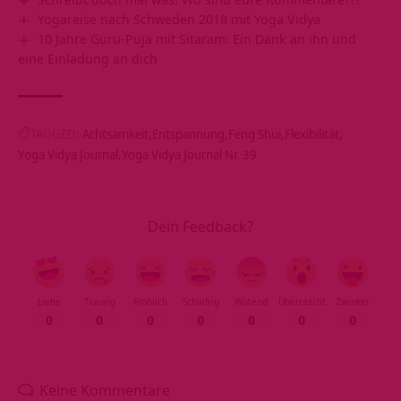
Yogareise nach Schweden 2018 mit Yoga Vidya
10 Jahre Guru-Puja mit Sitaram: Ein Dank an ihn und
eine Einladung an dich
TAGGED:
Achtsamkeit
Entspannung
Feng Shui
Flexibilität
Yoga Vidya Journal
Yoga Vidya Journal Nr. 39
Dein Feedback?
Liebe
Traurig
Fröhlich
Schläfrig
Wütend
Überrascht
Zwinker
0
0
0
0
0
0
0
Keine Kommentare