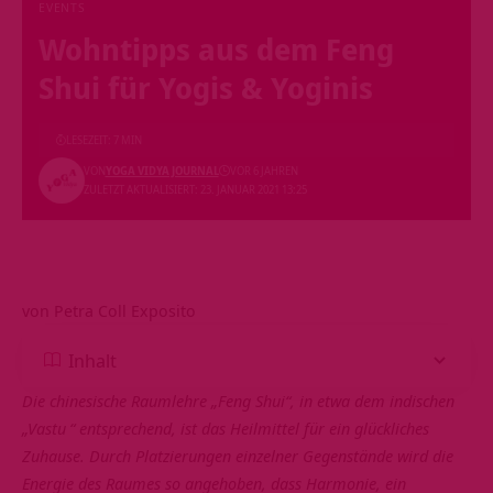
EVENTS
Wohntipps aus dem Feng
Shui für Yogis & Yoginis
LESEZEIT: 7 MIN
VON
YOGA VIDYA JOURNAL
VOR 6 JAHREN
ZULETZT AKTUALISIERT: 23. JANUAR 2021 13:25
von Petra Coll Exposito
Inhalt
Die chinesische Raumlehre „Feng Shui“, in etwa dem indischen
„
Vastu
“ entsprechend, ist das Heilmittel für ein glückliches
Zuhause. Durch Platzierungen einzelner Gegenstände wird die
Energie des Raumes so angehoben, dass Harmonie, ein