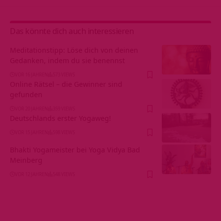
Das könnte dich auch interessieren
Meditationstipp: Löse dich von deinen
Gedanken, indem du sie benennst
VOR 16 JAHREN
573 VIEWS
Online Rätsel – die Gewinner sind
gefunden
VOR 20 JAHREN
359 VIEWS
Deutschlands erster Yogaweg!
VOR 15 JAHREN
598 VIEWS
Bhakti Yogameister bei Yoga Vidya Bad
Meinberg
VOR 12 JAHREN
548 VIEWS