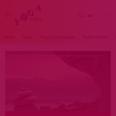
Aa
Größenänderun
Home
News
Yoga & Spiritualität
Health & Food
Yoga Vidya Blog - Yoga, Meditation und Ayurveda
>
Blog
>
News
>
Events
>
Wohntipps