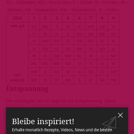
SO – Südosten, NO – Nordosten, S – Süden, N – Norden, W –
Westen, SW – Südwesten, NW – Nordwesten, O – Osten.
Entspannung
Der wichtigste Teil im Yoga ist die Entspannung. Diese
Entspannung brauchen wir auch in unseren Räumen.
Schaue, ob du zwischen Tür und Fenster liegst. Hast du
Bleibe inspiriert!
einen geschützten Raum? Gerade beim Schlafen brauchen
Erhalte monatlich Rezepte, Videos, News und die besten
wir einen geschützten Raum, um uns vollkommen fallen zu