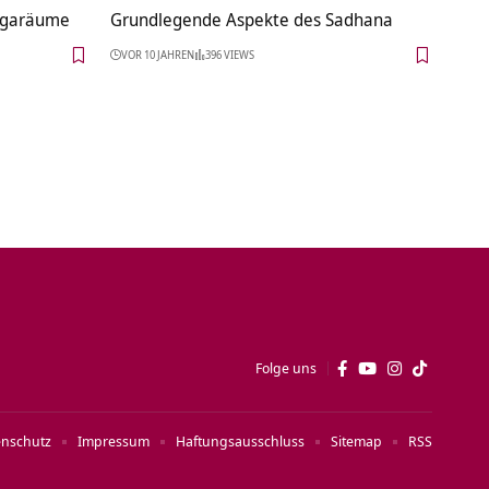
Yogaräume
Grundlegende Aspekte des Sadhana
VOR 10 JAHREN
396 VIEWS
Folge uns
enschutz
Impressum
Haftungsausschluss
Sitemap
RSS