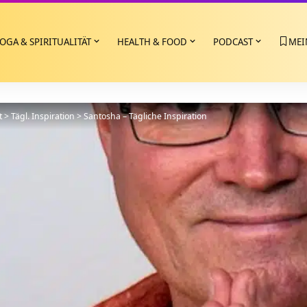
OGA & SPIRITUALITÄT
HEALTH & FOOD
PODCAST
MEI
t
>
Tägl. Inspiration
>
Santosha – Tägliche Inspiration