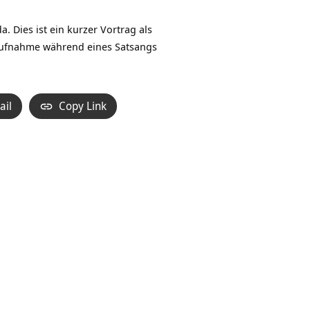
Hoch/Runter
benutzen,
Dies ist ein kurzer Vortrag als
um
 Aufnahme während eines Satsangs
die
Lautstärke
zu
ail
Copy Link
regeln.