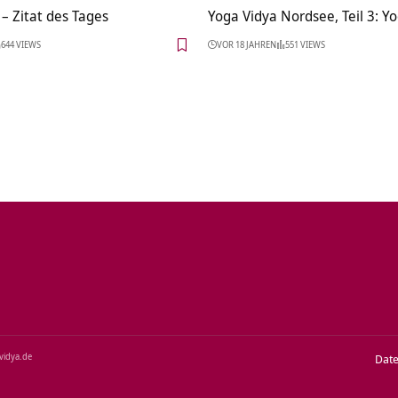
– Zitat des Tages
Yoga Vidya Nordsee, Teil 3: 
644 VIEWS
VOR 18 JAHREN
551 VIEWS
‑vidya.de
Dat