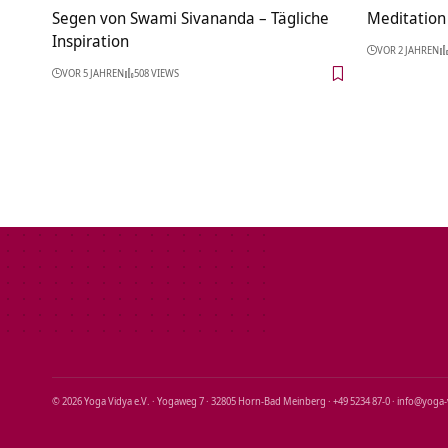
Segen von Swami Sivananda – Tägliche
Meditation 
Inspiration
VOR 2 JAHREN
VOR 5 JAHREN
508 VIEWS
© 2026 Yoga Vidya e.V. · Yogaweg 7 · 32805 Horn‑Bad Meinberg · +49 5234 87‑0 · info@yoga