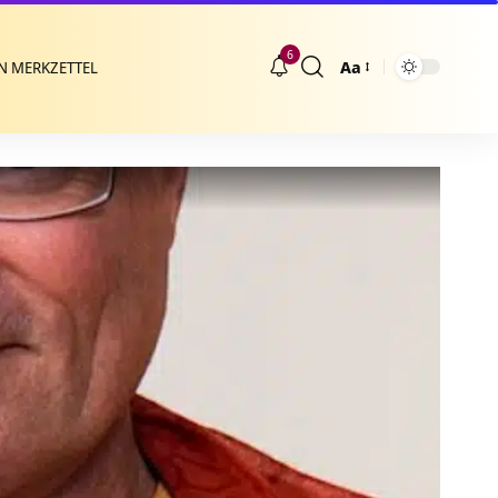
6
Aa
N MERKZETTEL
Größenänderung