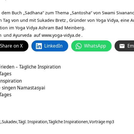
 dem Buch „Sadhana“ zum Thema „Santosha“ von Swami Sivananda. 
en Tag von und mit
Sukadev Bretz
, Gründer von Yoga Vidya, eine
ation im Yoga Vidya Ashram Bad Meinberg.
n
und
Ayurveda
auf
www.yoga-vidya.de
.
Share on X
LinkedIn
WhatsApp
Em
rieden – Tägliche Inspiration
 Tages
Inspiration
 singen Namastasyai
 Tages
t
Sukadev
Tägl. Inspiration
Tägliche Inspirationen
Vorträge mp3