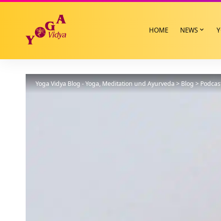
HOME
NEWS
Y
Yoga Vidya Blog - Yoga, Meditation und Ayurveda
>
Blog
>
Podcas