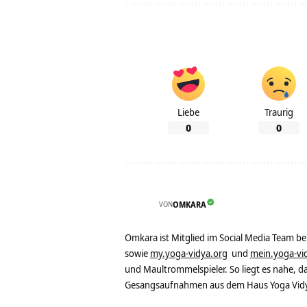
Liebe
Traurig
0
0
VON
OMKARA
Omkara ist Mitglied im Social Media Team b
sowie
my.yoga-vidya.org
und
mein.yoga-vi
und Maultrommelspieler. So liegt es nahe, 
Gesangsaufnahmen aus dem Haus Yoga Vidya