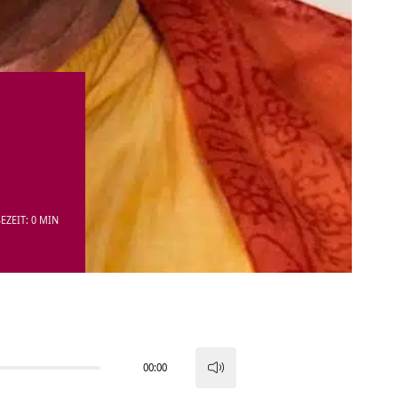
EZEIT: 0 MIN
00:00
Pfeiltasten