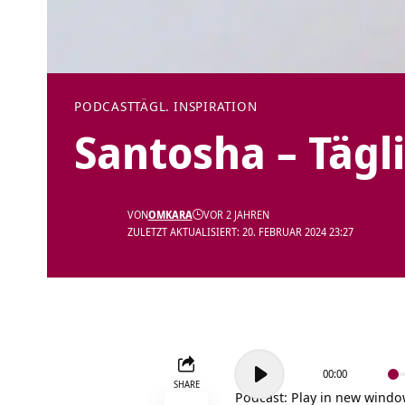
PODCAST
TÄGL. INSPIRATION
Santosha – Tägl
VON
OMKARA
VOR 2 JAHREN
ZULETZT AKTUALISIERT: 20. FEBRUAR 2024 23:27
Audio-
00:00
Player
SHARE
Podcast:
Play in new wind