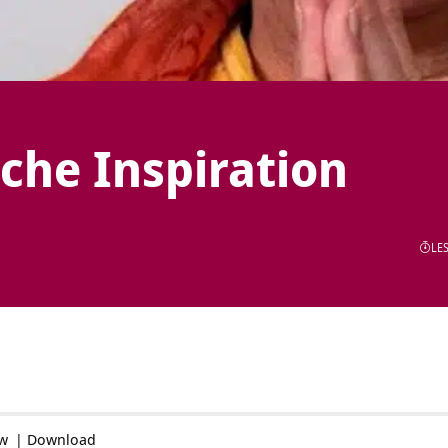
iche Inspiration
LES
ow
|
Download