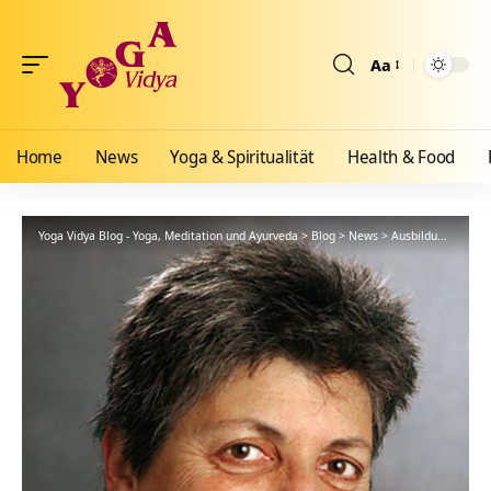
Aa
Größenänderun
Home
News
Yoga & Spiritualität
Health & Food
Yoga Vidya Blog - Yoga, Meditation und Ayurveda
>
Blog
>
News
>
Ausbildungen
>
Se