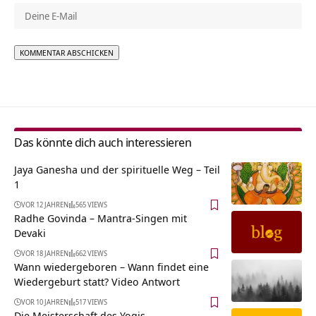
Alternative:
Das könnte dich auch interessieren
Jaya Ganesha und der spirituelle Weg – Teil
1
VOR 12 JAHREN
565 VIEWS
Radhe Govinda – Mantra-Singen mit
Devaki
VOR 18 JAHREN
662 VIEWS
Wann wiedergeboren – Wann findet eine
Wiedergeburt statt? Video Antwort
VOR 10 JAHREN
517 VIEWS
Die Meisterschaft des Yogis