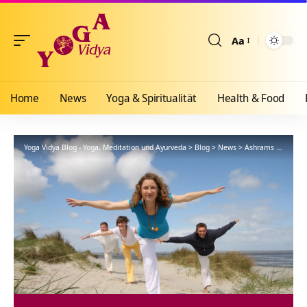
Aa
Größenänderun
Home
News
Yoga & Spiritualität
Health & Food
Yoga Vidya Blog - Yoga, Meditation und Ayurveda
>
Blog
>
News
>
Ashrams
>
Nordse