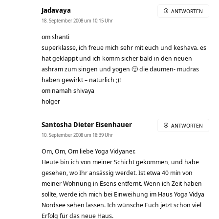
Jadavaya
ANTWORTEN
18. September 2008 um 10:15 Uhr
om shanti
superklasse, ich freue mich sehr mit euch und keshava. es
hat geklappt und ich komm sicher bald in den neuen
ashram zum singen und yogen 🙂 die daumen- mudras
haben gewirkt – natürlich ;)!
om namah shivaya
holger
Santosha Dieter Eisenhauer
ANTWORTEN
10. September 2008 um 18:39 Uhr
Om, Om, Om liebe Yoga Vidyaner.
Heute bin ich von meiner Schicht gekommen, und habe
gesehen, wo Ihr ansässig werdet. Ist etwa 40 min von
meiner Wohnung in Esens entfernt. Wenn ich Zeit haben
sollte, werde ich mich bei Einweihung im Haus Yoga Vidya
Nordsee sehen lassen. Ich wünsche Euch jetzt schon viel
Erfolg für das neue Haus.