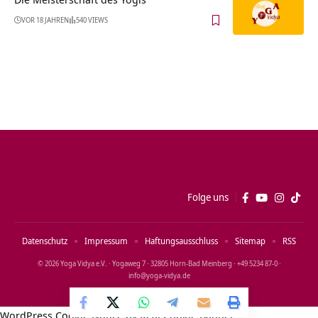
VOR 18 JAHREN
540 VIEWS
Folge uns
Datenschutz
Impressum
Haftungsausschluss
Sitemap
RSS
© 2026 Yoga Vidya e.V. · Yogaweg 7 · 32805 Horn‑Bad Meinberg · +49 5234 87‑0 ·
info@yoga‑vidya.de
WordPress Cookie Notice by Real Cookie Banner