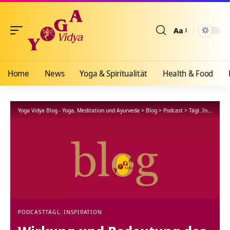
Aa
Größenänderun
Home
News
Yoga & Spiritualität
Health & Food
Yoga Vidya Blog - Yoga, Meditation und Ayurveda
>
Blog
>
Podcast
>
Tägl. Inspiration
PODCAST
TÄGL. INSPIRATION