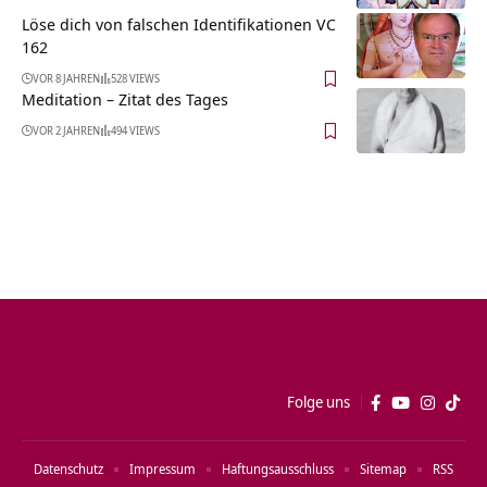
Löse dich von falschen Identifikationen VC
162
VOR 8 JAHREN
528 VIEWS
Meditation – Zitat des Tages
VOR 2 JAHREN
494 VIEWS
Folge uns
Datenschutz
Impressum
Haftungsausschluss
Sitemap
RSS