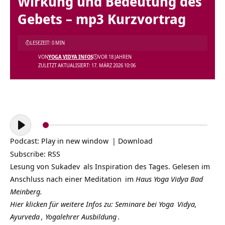
Wirkung und Bedeutung des
Gebets – mp3 Kurzvortrag
LESEZEIT: 0 MIN
VON
YOGA VIDYA INFOS
VOR 18 JAHREN
ZULETZT AKTUALISIERT: 17. MÄRZ 2026 10:06
Audio-
Player
Podcast:
Play in new window
|
Download
Subscribe:
RSS
Lesung von
Sukadev
als Inspiration des Tages. Gelesen im
Anschluss nach einer
Meditation
im
Haus Yoga Vidya Bad
Meinberg.
Hier klicken für weitere Infos zu: Seminare bei
Yoga
Vidya,
Ayurveda
,
Yogalehrer Ausbildung
.