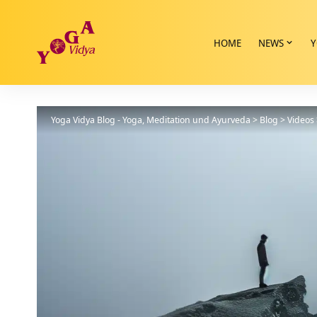
HOME
NEWS
Y
Yoga Vidya Blog - Yoga, Meditation und Ayurveda
>
Blog
>
Videos