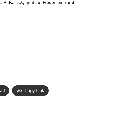
a Vidya
e.V., geht auf Fragen ein rund
ail
Copy Link