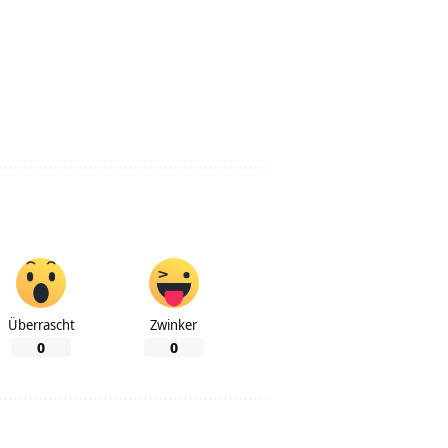
Überrascht
Zwinker
0
0