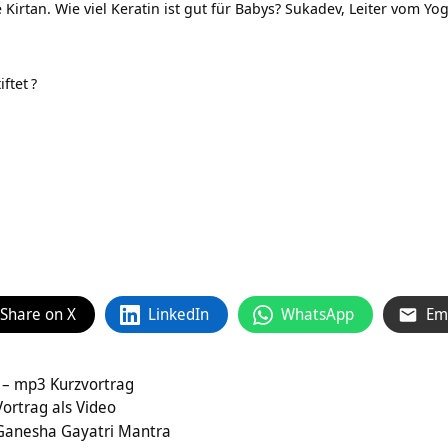
 Kirtan. Wie viel Keratin ist gut für Babys? Sukadev, Leiter vom
Yog
ftet
?
Share on X
LinkedIn
WhatsApp
Em
– mp3 Kurzvortrag
ortrag als Video
Ganesha Gayatri Mantra