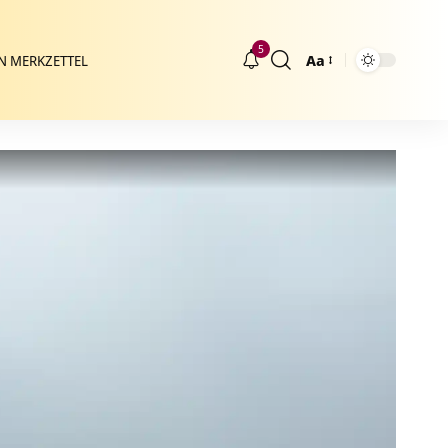
5
Aa
N MERKZETTEL
Größenänderung