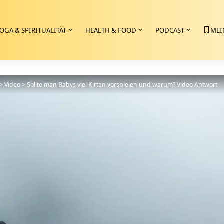
OGA & SPIRITUALITÄT
HEALTH & FOOD
PODCAST
MEI
>
Video
>
Sollte man Babys viel Kirtan vorspielen und warum? Video Antwort