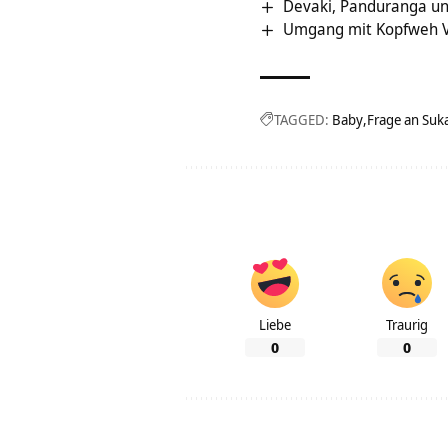
Devaki, Panduranga un
Umgang mit Kopfweh V
TAGGED:
Baby
Frage an Suk
Liebe
Traurig
0
0