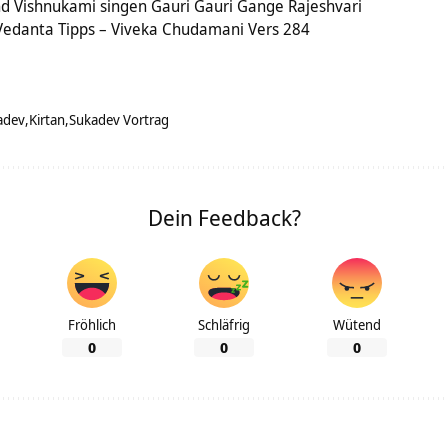
d Vishnukami singen Gauri Gauri Gange Rajeshvari
edanta Tipps – Viveka Chudamani Vers 284
adev
Kirtan
Sukadev Vortrag
Dein Feedback?
Fröhlich
Schläfrig
Wütend
0
0
0