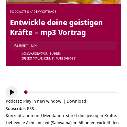
PODCAST
SUKADEV
VORTRÄGE
Entwickle deine geistigen
Kräfte – mp3 Vortrag
LESEZEIT: 1 MIN
VON
SUKADEV
VOR 18 JAHREN
ZULETZT AKTUALISIERT: 21. MÄRZ 2026 08:21
Audio-
Player
Podcast:
Play in new window
|
Download
Subscribe:
RSS
Konzentration und
Meditation
stärkt die geistigen Kräfte.
Liebevolle Achtsamkeit (Samyama) im Alltag entwickelt den