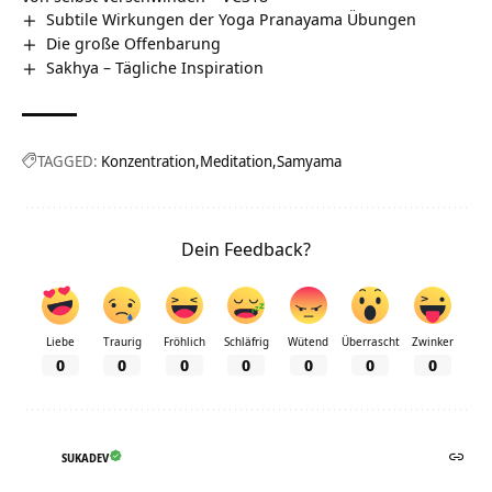
Subtile Wirkungen der Yoga Pranayama Übungen
Die große Offenbarung
Sakhya – Tägliche Inspiration
TAGGED:
Konzentration
Meditation
Samyama
Dein Feedback?
Liebe
Traurig
Fröhlich
Schläfrig
Wütend
Überrascht
Zwinker
0
0
0
0
0
0
0
SUKADEV