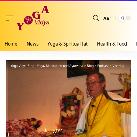
Aa
Größenänderun
Home
News
Yoga & Spiritualität
Health & Food
Yoga Vidya Blog - Yoga, Meditation und Ayurveda
>
Blog
>
Podcast
>
Vorträge
>
Entwi