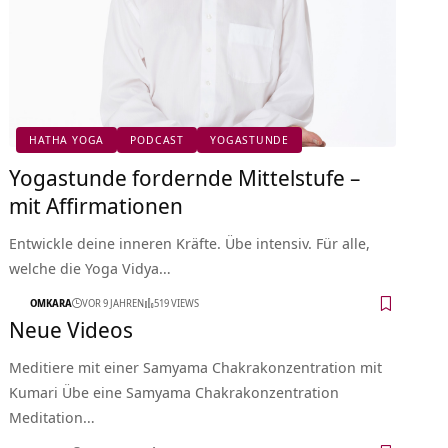
HATHA YOGA
PODCAST
YOGASTUNDE
Yogastunde fordernde Mittelstufe –
mit Affirmationen
Entwickle deine inneren Kräfte. Übe intensiv. Für alle,
welche die Yoga Vidya…
OMKARA
VOR 9 JAHREN
519 VIEWS
Neue Videos
Meditiere mit einer Samyama Chakrakonzentration mit
Kumari Übe eine Samyama Chakrakonzentration
Meditation…