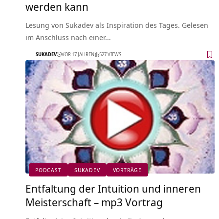
werden kann
Lesung von Sukadev als Inspiration des Tages. Gelesen
im Anschluss nach einer…
SUKADEV
VOR 17 JAHREN
527 VIEWS
PODCAST
SUKADEV
VORTRÄGE
Entfaltung der Intuition und inneren
Meisterschaft – mp3 Vortrag