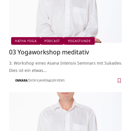
HATHA YOGA
PODCAST
YOGASTUNDE
03 Yogaworkshop meditativ
3. Workshop eines Asana Intensiv Seminars mit Sukadev.
Dies ist ein etwas…
OMKARA
VOR 9 JAHREN
509 VIEWS