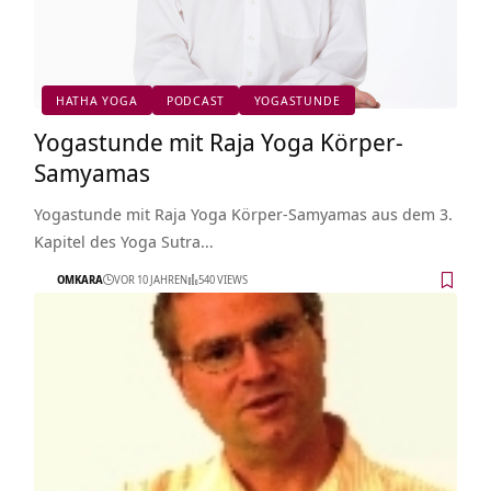
HATHA YOGA
PODCAST
YOGASTUNDE
Yogastunde mit Raja Yoga Körper-
Samyamas
Yogastunde mit Raja Yoga Körper-Samyamas aus dem 3.
Kapitel des Yoga Sutra…
OMKARA
VOR 10 JAHREN
540 VIEWS