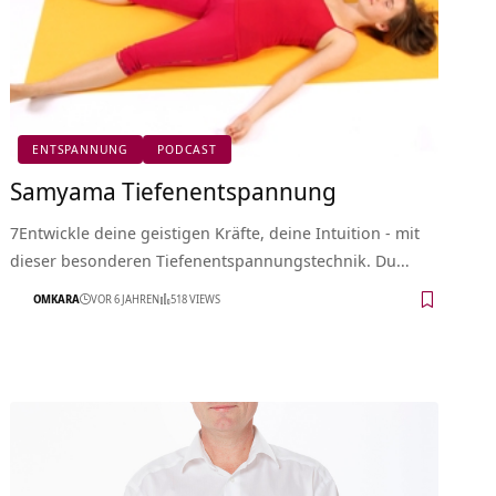
ENTSPANNUNG
PODCAST
Samyama Tiefenentspannung
7Entwickle deine geistigen Kräfte, deine Intuition - mit
dieser besonderen Tiefenentspannungstechnik. Du…
OMKARA
VOR 6 JAHREN
518 VIEWS