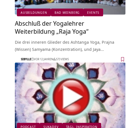
AUSBILDUNGEN
BAD MEINBERG
EVENTS
Abschluß der Yogalehrer
Weiterbildung „Raja Yoga“
Die drei inneren Glieder des Ashtanga Yoga, Prajna
(Wissen) Samyama (Konzentration), und Jaya…
SIBYLLE
VOR 12 JAHREN
573 VIEWS
PODCAST
SUKADEV
TÄGL. INSPIRATION