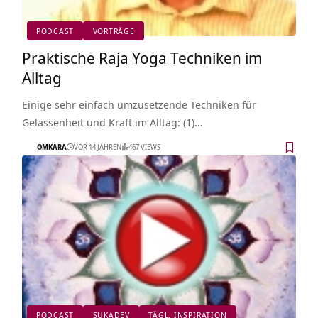
PODCAST
VORTRÄGE
Praktische Raja Yoga Techniken im
Alltag
Einige sehr einfach umzusetzende Techniken für
Gelassenheit und Kraft im Alltag: (1)…
OMKARA
VOR 14 JAHREN
467 VIEWS
PODCAST
SUKADEV
TÄGL. INSPIRATION