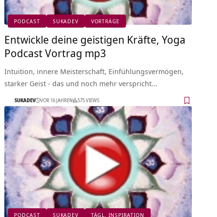
PODCAST
SUKADEV
VORTRÄGE
Entwickle deine geistigen Kräfte, Yoga
Podcast Vortrag mp3
Intuition, innere Meisterschaft, Einfühlungsvermögen,
starker Geist - das und noch mehr verspricht…
SUKADEV
VOR 16 JAHREN
575 VIEWS
PODCAST
SUKADEV
TÄGL. INSPIRATION