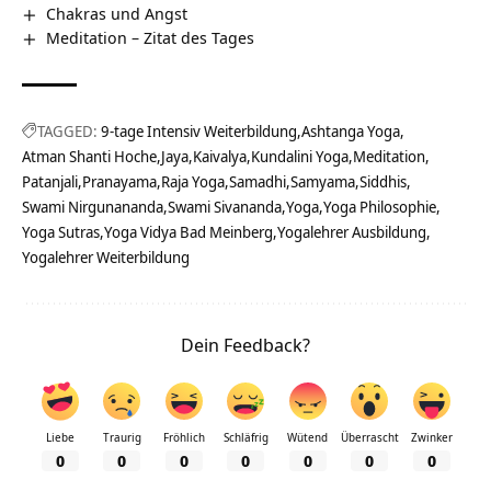
Chakras und Angst
Meditation – Zitat des Tages
TAGGED:
9-tage Intensiv Weiterbildung
Ashtanga Yoga
Atman Shanti Hoche
Jaya
Kaivalya
Kundalini Yoga
Meditation
Patanjali
Pranayama
Raja Yoga
Samadhi
Samyama
Siddhis
Swami Nirgunananda
Swami Sivananda
Yoga
Yoga Philosophie
Yoga Sutras
Yoga Vidya Bad Meinberg
Yogalehrer Ausbildung
Yogalehrer Weiterbildung
Dein Feedback?
Liebe
Traurig
Fröhlich
Schläfrig
Wütend
Überrascht
Zwinker
0
0
0
0
0
0
0