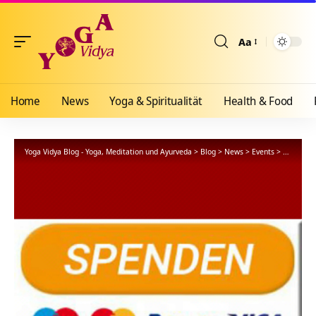
Aa
Größenänderun
Home
News
Yoga & Spiritualität
Health & Food
Yoga Vidya Blog - Yoga, Meditation und Ayurveda
>
Blog
>
News
>
Events
>
Spendenau