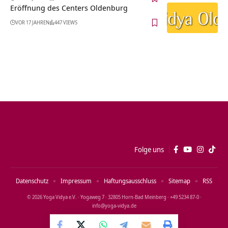
Eröffnung des Centers Oldenburg
VOR 17 JAHREN
447 VIEWS
Folge uns
Datenschutz
Impressum
Haftungsausschluss
Sitemap
RSS
© 2026 Yoga Vidya e.V. · Yogaweg 7 · 32805 Horn‑Bad Meinberg · +49 5234 87‑0 ·
info@yoga‑vidya.de