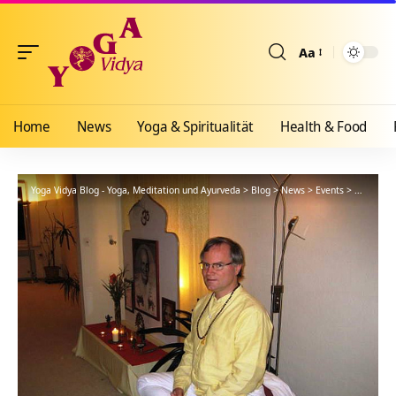
Aa
Größenänderun
Home
News
Yoga & Spiritualität
Health & Food
Yoga Vidya Blog - Yoga, Meditation und Ayurveda
>
Blog
>
News
>
Events
>
Sukadev b