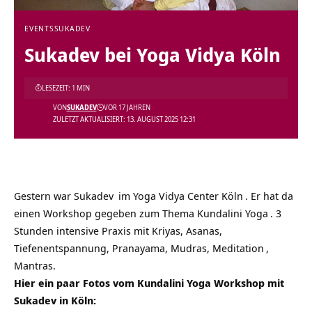
EVENTS
SUKADEV
Sukadev bei Yoga Vidya Köln
LESEZEIT: 1 MIN
VON
SUKADEV
VOR 17 JAHREN
ZULETZT AKTUALISIERT: 13. AUGUST 2025 12:31
Gestern war
Sukadev
im
Yoga Vidya Center Köln
. Er hat da
einen Workshop gegeben zum Thema
Kundalini Yoga
. 3
Stunden intensive Praxis mit Kriyas, Asanas,
Tiefenentspannung, Pranayama, Mudras,
Meditation
,
Mantras.
Hier ein paar Fotos vom Kundalini Yoga Workshop mit
Sukadev in Köln: