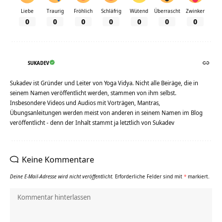
Liebe
Traurig
Fröhlich
Schläfrig
Wütend
Überrascht
Zwinker
0
0
0
0
0
0
0
SUKADEV
Sukadev ist Gründer und Leiter von Yoga Vidya. Nicht alle Beiräge, die in
seinem Namen veröffentlicht werden, stammen von ihm selbst.
Insbesondere Videos und Audios mit Vorträgen, Mantras,
Übungsanleitungen werden meist von anderen in seinem Namen im Blog
veröffentlicht - denn der Inhalt stammt ja letztlich von Sukadev
Keine Kommentare
Deine E-Mail-Adresse wird nicht veröffentlicht.
Erforderliche Felder sind mit
*
markiert.