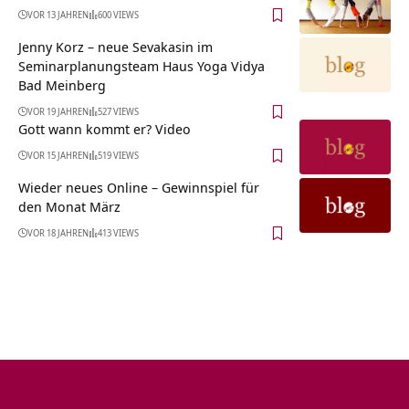
VOR 13 JAHREN
600 VIEWS
Jenny Korz – neue Sevakasin im
Seminarplanungsteam Haus Yoga Vidya
Bad Meinberg
VOR 19 JAHREN
527 VIEWS
Gott wann kommt er? Video
VOR 15 JAHREN
519 VIEWS
Wieder neues Online – Gewinnspiel für
den Monat März
VOR 18 JAHREN
413 VIEWS