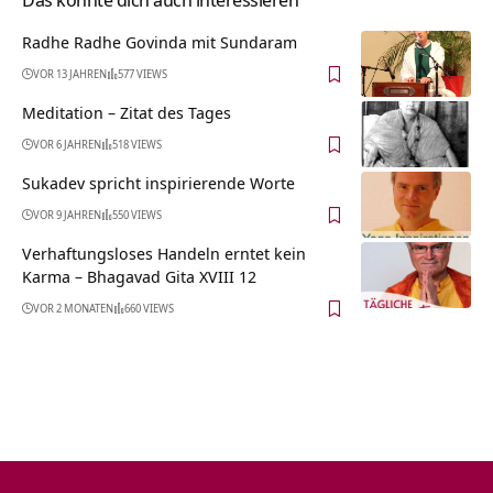
Radhe Radhe Govinda mit Sundaram
VOR 13 JAHREN
577 VIEWS
Meditation – Zitat des Tages
VOR 6 JAHREN
518 VIEWS
Sukadev spricht inspirierende Worte
VOR 9 JAHREN
550 VIEWS
Verhaftungsloses Handeln erntet kein
Karma – Bhagavad Gita XVIII 12
VOR 2 MONATEN
660 VIEWS