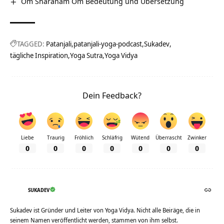
Om Sharanam Om Bedeutung und Übersetzung
TAGGED:
Patanjali
patanjali-yoga-podcast
Sukadev
tägliche Inspiration
Yoga Sutra
Yoga Vidya
Dein Feedback?
Liebe
Traurig
Fröhlich
Schläfrig
Wütend
Überrascht
Zwinker
0
0
0
0
0
0
0
SUKADEV
Sukadev ist Gründer und Leiter von Yoga Vidya. Nicht alle Beiräge, die in
seinem Namen veröffentlicht werden, stammen von ihm selbst.