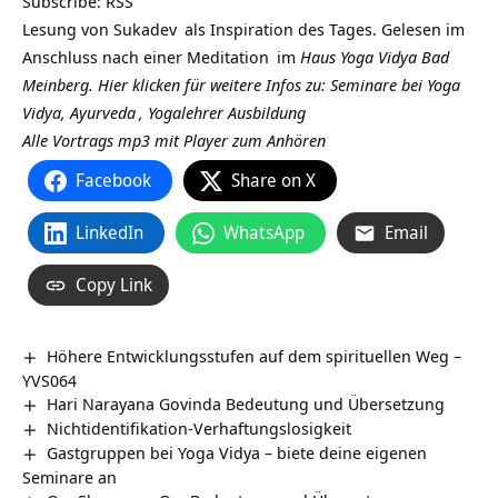
Subscribe:
RSS
Lesung von
Sukadev
als Inspiration des Tages. Gelesen im
Anschluss nach einer
Meditation
im
Haus Yoga Vidya Bad
Meinberg.
Hier klicken für weitere Infos zu: Seminare bei Yoga
Vidya,
Ayurveda
,
Yogalehrer Ausbildung
Alle Vortrags mp3 mit Player zum Anhören
Facebook
Share on X
LinkedIn
WhatsApp
Email
Copy Link
Höhere Entwicklungsstufen auf dem spirituellen Weg –
YVS064
Hari Narayana Govinda Bedeutung und Übersetzung
Nichtidentifikation-Verhaftungslosigkeit
Gastgruppen bei Yoga Vidya – biete deine eigenen
Seminare an