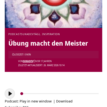
PODCAST
SUKADEV
TÄGL. INSPIRATION
Übung macht den Meister
LESEZEIT: 0 MIN
VON
SUKADEV
VOR 17 JAHREN
ZULETZT AKTUALISIERT: 26. MÄRZ 2026 10:14
Audio-
Player
Podcast:
Play in new window
|
Download