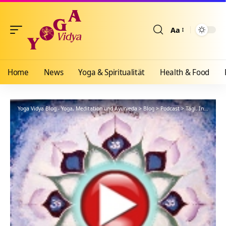
Aa
Größenänderun
Home
News
Yoga & Spiritualität
Health & Food
Yoga Vidya Blog - Yoga, Meditation und Ayurveda
>
Blog
>
Podcast
>
Tägl. Inspiration