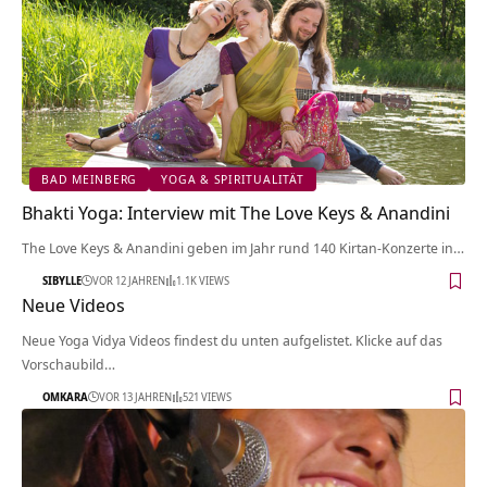
BAD MEINBERG
YOGA & SPIRITUALITÄT
Bhakti Yoga: Interview mit The Love Keys & Anandini
The Love Keys & Anandini geben im Jahr rund 140 Kirtan-Konzerte in…
SIBYLLE
VOR 12 JAHREN
1.1K VIEWS
Neue Videos
Neue Yoga Vidya Videos findest du unten aufgelistet. Klicke auf das
Vorschaubild…
OMKARA
VOR 13 JAHREN
521 VIEWS