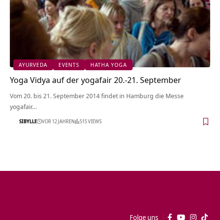
AYURVEDA
EVENTS
HATHA YOGA
Yoga Vidya auf der yogafair 20.-21. September
Vom 20. bis 21. September 2014 findet in Hamburg die Messe
yogafair…
SIBYLLE
VOR 12 JAHREN
515 VIEWS
Folge uns