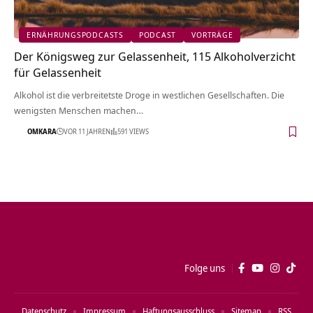
ERNÄHRUNGSPODCASTS
PODCAST
VORTRÄGE
Der Königsweg zur Gelassenheit, 115 Alkoholverzicht
für Gelassenheit
Alkohol ist die verbreitetste Droge in westlichen Gesellschaften. Die
wenigsten Menschen machen…
OMKARA
VOR 11 JAHREN
591 VIEWS
Folge uns
Datenschutz
Impressum
Haftungsausschluss
Sitemap
RSS