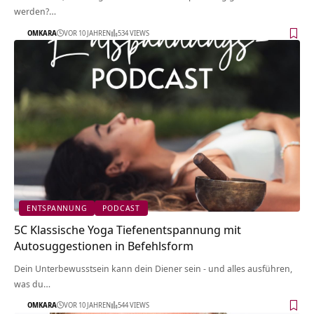
werden?…
OMKARA
VOR 10 JAHREN
534 VIEWS
ENTSPANNUNG
PODCAST
5C Klassische Yoga Tiefenentspannung mit
Autosuggestionen in Befehlsform
Dein Unterbewusstsein kann dein Diener sein - und alles ausführen,
was du…
OMKARA
VOR 10 JAHREN
544 VIEWS