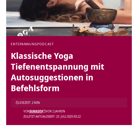
ENTSPANNUNG
PODCAST
Klassische Yoga
Tiefenentspannung mit
Autosuggestionen in
Befehlsform
LESEZEIT: 2 MIN
VON
SUKADEV
VOR 2 JAHREN
ZULETZT AKTUALISIERT: 23. JULI 2025 03:22