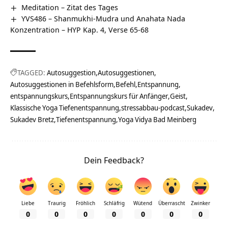
Meditation – Zitat des Tages
YVS486 – Shanmukhi-Mudra und Anahata Nada
Konzentration – HYP Kap. 4, Verse 65-68
TAGGED:
Autosuggestion
Autosuggestionen
Autosuggestionen in Befehlsform
Befehl
Entspannung
entspannungskurs
Entspannungskurs für Anfänger
Geist
Klassische Yoga Tiefenentspannung
stressabbau-podcast
Sukadev
Sukadev Bretz
Tiefenentspannung
Yoga Vidya Bad Meinberg
Dein Feedback?
Liebe
Traurig
Fröhlich
Schläfrig
Wütend
Überrascht
Zwinker
0
0
0
0
0
0
0