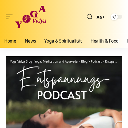
Aa
Größenänderun
Home
News
Yoga & Spiritualität
Health & Food
Yoga Vidya Blog - Yoga, Meditation und Ayurveda
>
Blog
>
Podcast
>
Entspannung
>