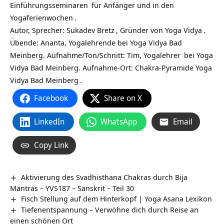
Einführungsseminaren
für Anfänger und in den
Yogaferienwochen
.
Autor, Sprecher:
Sukadev Bretz
, Gründer von
Yoga Vidya
.
Übende: Ananta, Yogalehrende bei Yoga Vidya Bad
Meinberg. Aufnahme/Ton/Schnitt: Tim,
Yogalehrer
bei Yoga
Vidya Bad Meinberg. Aufnahme-Ort: Chakra-Pyramide
Yoga
Vidya Bad Meinberg
.
Facebook
Share on X
LinkedIn
WhatsApp
Email
Copy Link
Aktivierung des Svadhisthana Chakras durch Bija
Mantras – YVS187 – Sanskrit – Teil 30
Fisch Stellung auf dem Hinterkopf | Yoga Asana Lexikon
Tiefenentspannung – Verwöhne dich durch Reise an
einen schönen Ort