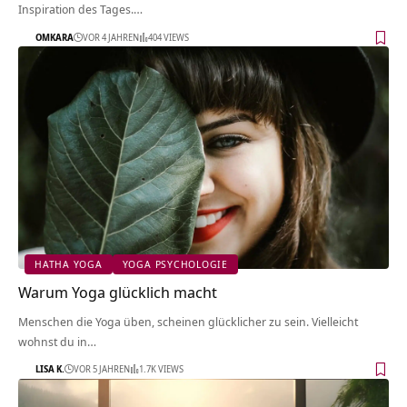
Inspiration des Tages.…
OMKARA
VOR 4 JAHREN
404 VIEWS
HATHA YOGA
YOGA PSYCHOLOGIE
Warum Yoga glücklich macht
Menschen die Yoga üben, scheinen glücklicher zu sein. Vielleicht
wohnst du in…
LISA K.
VOR 5 JAHREN
1.7K VIEWS