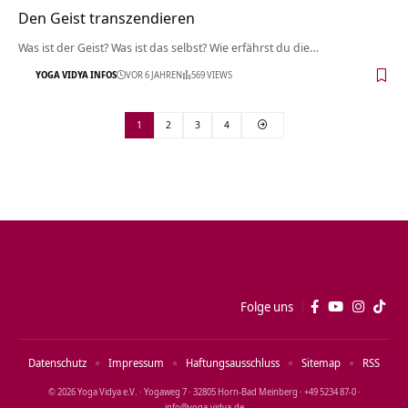
Den Geist transzendieren
Was ist der Geist? Was ist das selbst? Wie erfährst du die…
YOGA VIDYA INFOS
VOR 6 JAHREN
569 VIEWS
1
2
3
4
Folge uns
Datenschutz
Impressum
Haftungsausschluss
Sitemap
RSS
© 2026 Yoga Vidya e.V. · Yogaweg 7 · 32805 Horn‑Bad Meinberg · +49 5234 87‑0 ·
info@yoga‑vidya.de