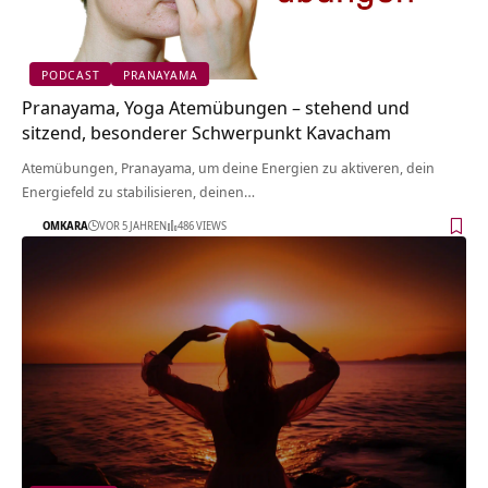
PODCAST
PRANAYAMA
Pranayama, Yoga Atemübungen – stehend und
sitzend, besonderer Schwerpunkt Kavacham
Atemübungen, Pranayama, um deine Energien zu aktiveren, dein
Energiefeld zu stabilisieren, deinen…
OMKARA
VOR 5 JAHREN
486 VIEWS