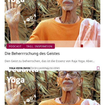
PODCAST
TÄGL. INSPIRATION
Die Beherrrschung des Geistes
Den Geist zu beherrschen, das ist die Essenz von Raja Yoga. Aber…
YOGA VIDYA INFOS
VOR 6 JAHREN
556 VIEWS