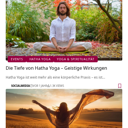
EVENTS
HATHA YOGA
YOGA & SPIRITUALITÄT
Die Tiefe von Hatha Yoga – Geistige Wirkungen
Hatha Yoga ist weit mehr als eine körperliche Praxis – es ist…
SOCIALMEDIA
VOR 1 JAHR
1.3K VIEWS