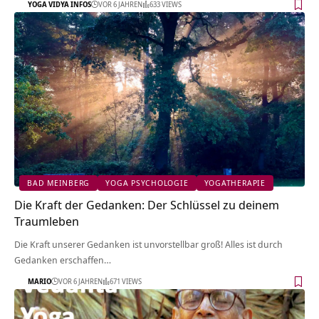
YOGA VIDYA INFOS
VOR 6 JAHREN
633 VIEWS
BAD MEINBERG
YOGA PSYCHOLOGIE
YOGATHERAPIE
Die Kraft der Gedanken: Der Schlüssel zu deinem
Traumleben
Die Kraft unserer Gedanken ist unvorstellbar groß! Alles ist durch
Gedanken erschaffen…
MARIO
VOR 6 JAHREN
671 VIEWS