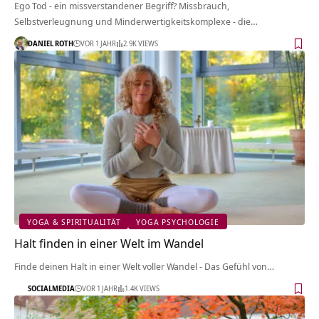
Ego Tod - ein missverstandener Begriff? Missbrauch,
Selbstverleugnung und Minderwertigkeitskomplexe - die…
DANIEL ROTH
VOR 1 JAHR
2.9K VIEWS
YOGA & SPIRITUALITÄT
YOGA PSYCHOLOGIE
Halt finden in einer Welt im Wandel
Finde deinen Halt in einer Welt voller Wandel - Das Gefühl von…
SOCIALMEDIA
VOR 1 JAHR
1.4K VIEWS