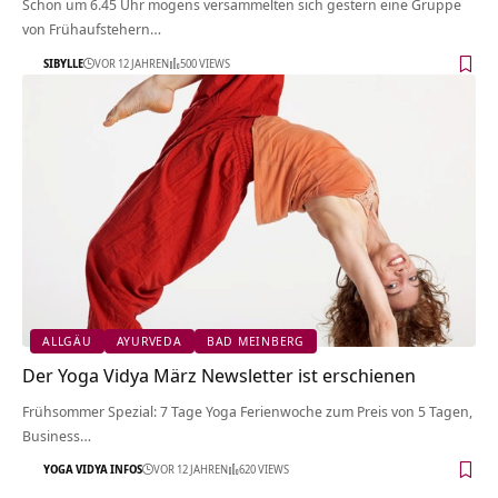
Schon um 6.45 Uhr mogens versammelten sich gestern eine Gruppe
von Frühaufstehern…
SIBYLLE
VOR 12 JAHREN
500 VIEWS
ALLGÄU
AYURVEDA
BAD MEINBERG
Der Yoga Vidya März Newsletter ist erschienen
Frühsommer Spezial: 7 Tage Yoga Ferienwoche zum Preis von 5 Tagen,
Business…
YOGA VIDYA INFOS
VOR 12 JAHREN
620 VIEWS