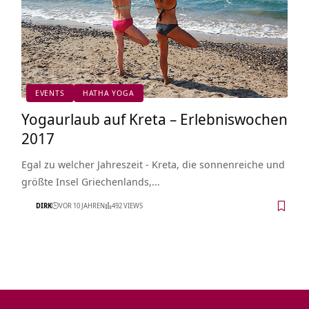
EVENTS
HATHA YOGA
Yogaurlaub auf Kreta – Erlebniswochen
2017
Egal zu welcher Jahreszeit - Kreta, die sonnenreiche und
größte Insel Griechenlands,…
DIRK
VOR 10 JAHREN
492 VIEWS