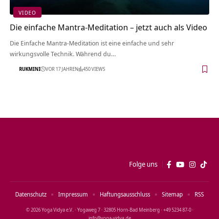
VIDEO
Die einfache Mantra-Meditation – jetzt auch als Video
Die Einfache Mantra-Meditation ist eine einfache und sehr
wirkungsvolle Technik. Während du…
RUKMINI
VOR 17 JAHREN
450 VIEWS
Folge uns
Datenschutz
Impressum
Haftungsausschluss
Sitemap
RSS
© 2026 Yoga Vidya e.V. · Yogaweg 7 · 32805 Horn‑Bad Meinberg · +49 5234 87‑0 ·
info@yoga‑vidya.de