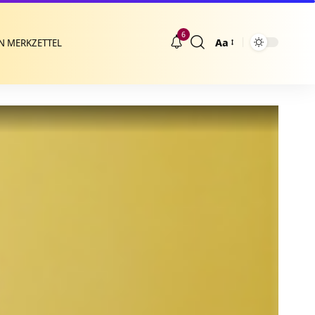
6
Aa
N MERKZETTEL
Größenänderung