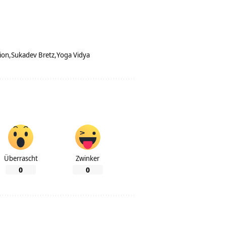
ion
Sukadev Bretz
Yoga Vidya
Überrascht
Zwinker
0
0