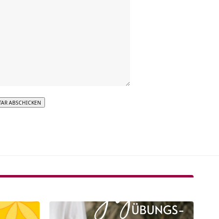
tive: