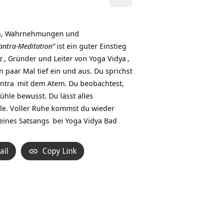
Pfeiltasten
Hoch/Runter
benutzen,
ken, Wahrnehmungen und
um
antra-Meditation“
ist ein guter Einstieg
die
z
, Gründer und Leiter von
Yoga Vidya
,
Lautstärke
n paar Mal tief ein und aus. Du sprichst
zu
ntra
mit dem Atem. Du beobachtest,
regeln.
hle bewusst. Du lässt alles
ille. Voller Ruhe kommst du wieder
 eines
Satsangs
bei
Yoga Vidya Bad
ail
Copy Link