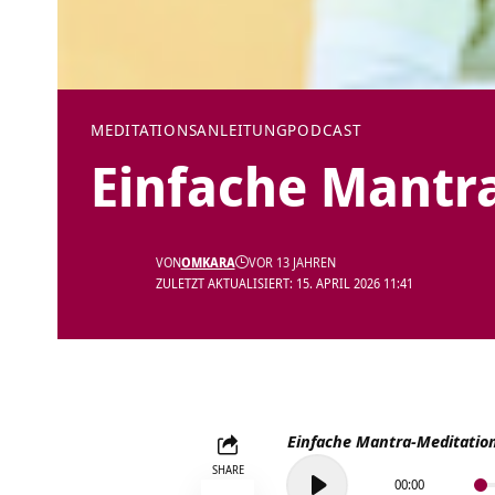
MEDITATIONSANLEITUNG
PODCAST
Einfache Mantr
VON
OMKARA
VOR 13 JAHREN
ZULETZT AKTUALISIERT: 15. APRIL 2026 11:41
Einfache Mantra-Meditatio
Audio-
SHARE
00:00