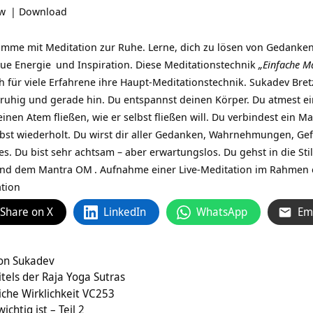
ow
|
Download
Komme mit Meditation zur Ruhe. Lerne, dich zu lösen von Gedan
neue
Energie
und Inspiration. Diese Meditationstechnik
„Einfache M
h für viele Erfahrene ihre Haupt-Meditationstechnik.
Sukadev Bret
ch ruhig und gerade hin. Du entspannst deinen Körper. Du atmest ei
einen Atem fließen, wie er selbst fließen will. Du verbindest ein
Ma
lbst wiederholt. Du wirst dir aller Gedanken, Wahrnehmungen, Gefü
s. Du bist sehr achtsam – aber erwartungslos. Du gehst in die St
 und dem Mantra
OM
. Aufnahme einer Live-Meditation im Rahmen
tion
Share on X
LinkedIn
WhatsApp
Em
on Sukadev
tels der Raja Yoga Sutras
iche Wirklichkeit VC253
chtig ist – Teil 2