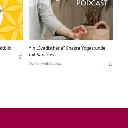
itbild
Yin „Svadisthana“ Chakra Yogastunde
mit Vani Devi
VOR 1 JAHR
830 VIEWS