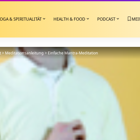
OGA & SPIRITUALITÄT
HEALTH & FOOD
PODCAST
MEI
t
>
Meditationsanleitung
>
Einfache Mantra-Meditation