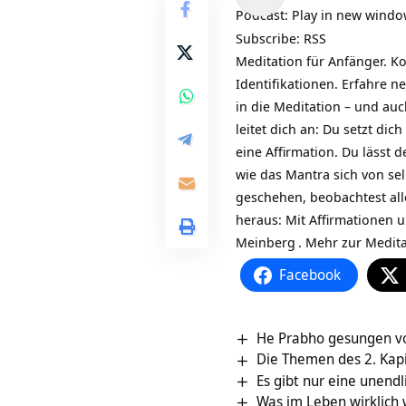
Player
Podcast:
Play in new wind
Subscribe:
RSS
Meditation für Anfänger. 
Identifikationen. Erfahre 
in die Meditation – und auc
leitet dich an: Du setzt di
eine Affirmation. Du lässt d
wie das Mantra sich von se
geschehen, beobachtest alle
heraus: Mit Affirmationen
Meinberg
. Mehr zur
Medita
Facebook
He Prabho gesungen v
Die Themen des 2. Kapi
Es gibt nur eine unendl
Was im Leben wirklich wi