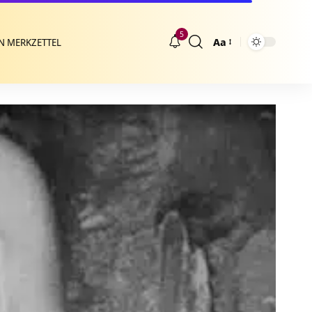
5
Aa
N MERKZETTEL
Größenänderung