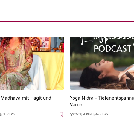
 Madhava mit Hagit und
Yoga Nidra – Tiefenentspann
Varuni
530 VIEWS
VOR 3 JAHREN
565 VIEWS