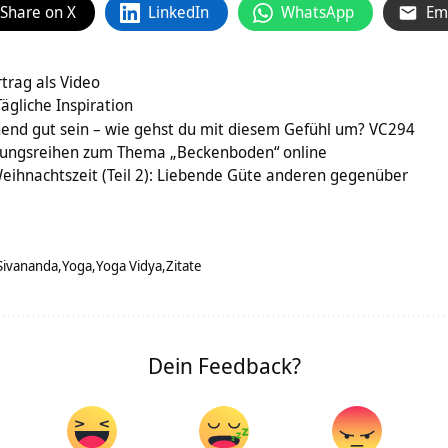
Share on X
LinkedIn
WhatsApp
Em
trag als Video
ägliche Inspiration
ichend gut sein – wie gehst du mit diesem Gefühl um? VC294
bungsreihen zum Thema „Beckenboden“ online
eihnachtszeit (Teil 2): Liebende Güte anderen gegenüber
Sivananda
Yoga
Yoga Vidya
Zitate
Dein Feedback?