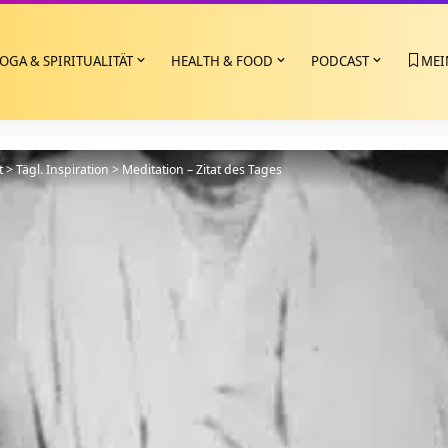
OGA & SPIRITUALITÄT
HEALTH & FOOD
PODCAST
MEI
t
>
Tägl. Inspiration
>
Meditation – Zitat des Tages