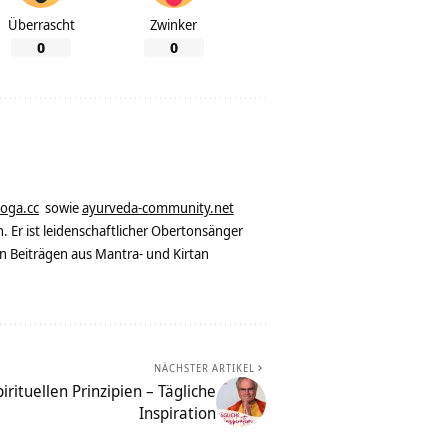
Überrascht
Zwinker
0
0
yoga.cc
sowie
ayurveda-community.net
. Er ist leidenschaftlicher Obertonsänger
n Beiträgen aus Mantra- und Kirtan
NÄCHSTER ARTIKEL
irituellen Prinzipien – Tägliche
Inspiration