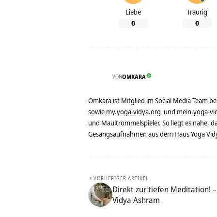
Liebe
Traurig
0
0
VON
OMKARA
Omkara ist Mitglied im Social Media Team b
sowie
my.yoga-vidya.org
und
mein.yoga-vi
und Maultrommelspieler. So liegt es nahe, 
Gesangsaufnahmen aus dem Haus Yoga Vidya
VORHERIGER ARTIKEL
Direkt zur tiefen Meditation! 
Vidya Ashram