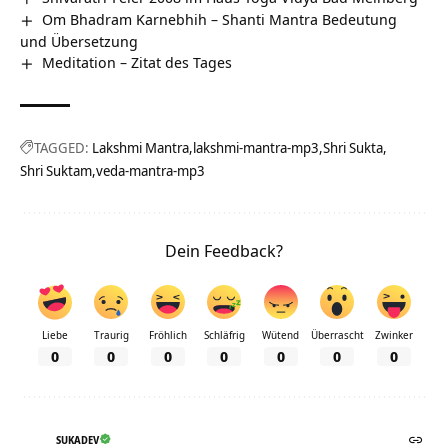
Om Bhadram Karnebhih – Shanti Mantra Bedeutung
und Übersetzung
Meditation – Zitat des Tages
TAGGED:
Lakshmi Mantra
lakshmi-mantra-mp3
Shri Sukta
Shri Suktam
veda-mantra-mp3
Dein Feedback?
Liebe
Traurig
Fröhlich
Schläfrig
Wütend
Überrascht
Zwinker
0
0
0
0
0
0
0
SUKADEV