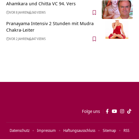
Ahamkara und Chitta VC 94. Vers
VOR 8 JAHREN
560 VIEWS
Pranayama Intensiv 2 Stunden mit Mudra
Chakra-Leiter
VOR 2 JAHREN
847 VIEWS
Folge uns
Datenschutz
Impressum
Haftungsausschluss
Sitemap
RSS