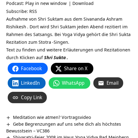
Podcast:
Play in new window
|
Download
Subscribe:
RSS
Aufnahme von Shri Suktam aus dem
Sivananda Ashram
Rishikesh
. Dort wird Shri Suktam jeden Abend rezitiert im
Rahmen des Satsangs. Bei Yoga Vidya gehört die Shri Sukta
Rezitation zum
Stotra
-Singen.
Text zu finden und weitere Erläuterungen und Rezitationen
durch Klicken auf
Shri Sukta
.
Facebook
Share on X
LinkedIn
WhatsApp
Email
Copy Link
Meditation wie atmen? Vortragsvideo
Gebe Begrenzungen auf uns sehe dich als höchstes
Bewusstsein – VC386
Shivaratri-Feier 2008 im Haus Yoga Vidya Bad Meinberg