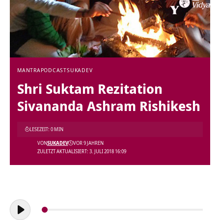
MANTRA
PODCAST
SUKADEV
Shri Suktam Rezitation
Sivananda Ashram Rishikesh
LESEZEIT: 0 MIN
VON
SUKADEV
VOR 9 JAHREN
ZULETZT AKTUALISIERT: 3. JULI 2018 16:09
Audio-
Player