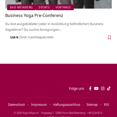
BAD MEINBERG
EVENTS
VORTRÄGE
Business Yoga Pre-Conferenz
Du bist ausgebildeter (oder in Ausbildung befindlicher) Business
Yogalehrer? Du suchst Anregungen…
LISA N.
VOR 15 JAHREN
608 VIEWS
Folge uns
Datenschutz
Impressum
Haftungsausschluss
Sitemap
RSS
© 2026 Yoga Vidya e.V. · Yogaweg 7 · 32805 Horn‑Bad Meinberg · +49 5234 87‑0 ·