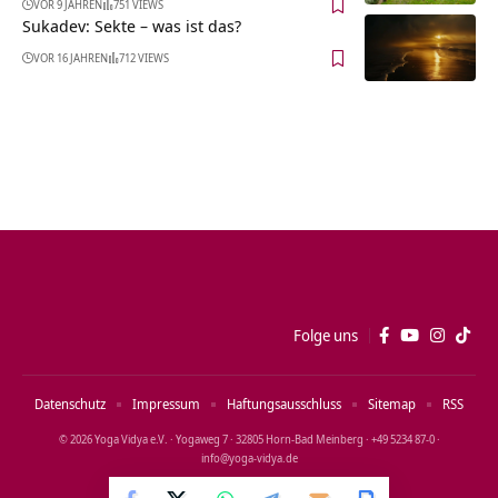
VOR 9 JAHREN
751 VIEWS
Sukadev: Sekte – was ist das?
VOR 16 JAHREN
712 VIEWS
Folge uns
Datenschutz
Impressum
Haftungsausschluss
Sitemap
RSS
© 2026 Yoga Vidya e.V. · Yogaweg 7 · 32805 Horn‑Bad Meinberg · +49 5234 87‑0 ·
info@yoga‑vidya.de