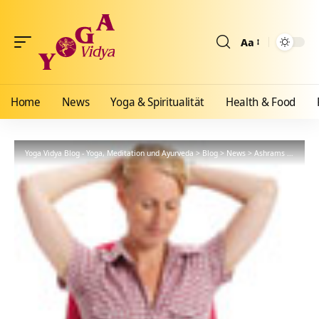
Aa
Größenänderun
Home
News
Yoga & Spiritualität
Health & Food
Yoga Vidya Blog - Yoga, Meditation und Ayurveda
>
Blog
>
News
>
Ashrams
>
Bad Me