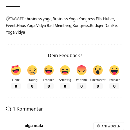
TAGGED:
business yoga
Business Yoga Kongress
Ellis Huber
Event
Haus Yoga Vidya Bad Meinberg
Kongress
Rüdiger Dahlke
Yoga Vidya
Dein Feedback?
Liebe
Traurig
Fröhlich
Schläfrig
Wütend
Überrascht
Zwinker
0
0
0
0
0
0
0
1 Kommentar
olga mala
ANTWORTEN