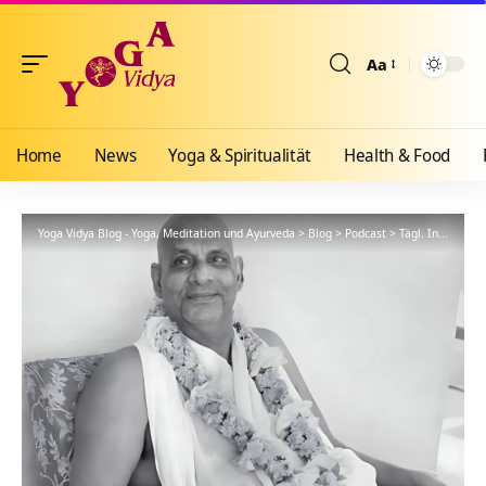
Aa
Größenänderun
Home
News
Yoga & Spiritualität
Health & Food
Yoga Vidya Blog - Yoga, Meditation und Ayurveda
>
Blog
>
Podcast
>
Tägl. Inspiration