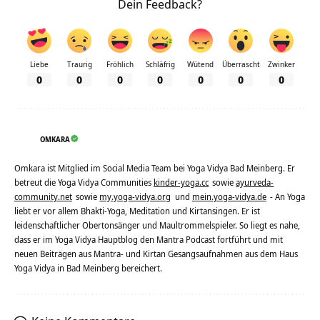
Dein Feedback?
Liebe
Traurig
Fröhlich
Schläfrig
Wütend
Überrascht
Zwinker
0
0
0
0
0
0
0
OMKARA
Omkara ist Mitglied im Social Media Team bei Yoga Vidya Bad Meinberg. Er
betreut die Yoga Vidya Communities
kinder-yoga.cc
sowie
ayurveda-
community.net
sowie
my.yoga-vidya.org
und
mein.yoga-vidya.de
- An Yoga
liebt er vor allem Bhakti-Yoga, Meditation und Kirtansingen. Er ist
leidenschaftlicher Obertonsänger und Maultrommelspieler. So liegt es nahe,
dass er im Yoga Vidya Hauptblog den Mantra Podcast fortführt und mit
neuen Beiträgen aus Mantra- und Kirtan Gesangsaufnahmen aus dem Haus
Yoga Vidya in Bad Meinberg bereichert.