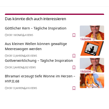
Das könnte dich auch interessieren
Göttlicher Kern – Tägliche Inspiration
VOR 1 MONAT
4 VIEWS
Aus kleinen Wellen können gewaltige
Meereswogen werden
VOR 12 JAHREN
435 VIEWS
Gottverwirklichung – Tägliche Inspiration
VOR 2 JAHREN
502 VIEWS
Bhramari erzeugt tiefe Wonne im Herzen –
HYP.II.68
VOR 13 JAHREN
616 VIEWS