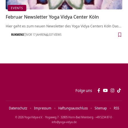
EVENTS
Februar Newsletter Yoga Vidya Center Köln
Hier geht es zum neuen Newsletter des Yoga Vidya Centers Köln Das…
RUKMINI
VOR 17 JAHREN
537 VIEWS
Folge uns
Datenschutz
Impressum
Haftungsausschluss
Sitemap
RSS
© 2026 Yoga Vidya e.V. · Yogaweg 7 · 32805 Horn‑Bad Meinberg · +49 5234 87‑0 ·
info@yoga‑vidya.de