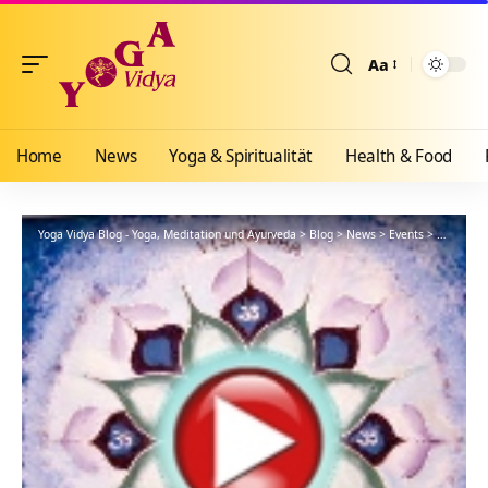
Aa
Größenänderun
Home
News
Yoga & Spiritualität
Health & Food
Yoga Vidya Blog - Yoga, Meditation und Ayurveda
>
Blog
>
News
>
Events
>
Februar N