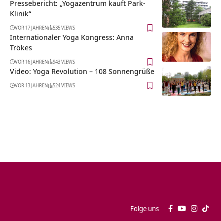
Pressebericht: „Yogazentrum kauft Park-
Klinik“
VOR 17 JAHREN
535 VIEWS
Internationaler Yoga Kongress: Anna
Trökes
VOR 16 JAHREN
943 VIEWS
Video: Yoga Revolution – 108 Sonnengrüße
VOR 13 JAHREN
524 VIEWS
Folge uns